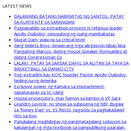
LATEST NEWS
DALAWANG BATANG NAMIMITAS NG SANTOL, PATAY
SA KURYENTE SA SARANGANI
Pagpapabilis sa extradition process ni religious leader
Apollo Quiboloy, isinusulong ng isang mambabatas
Magat Dam, wala na sa critical level
Ilang Maleta Boys, binawi ang mga alegasyon laban kina
Pangulong Marcos, dating House Speaker Romualdez at
dating Congressman Co
LALAKI, PATAY SA SAKSAK DAHIL SA ALITAN SA TAYA SA
BASKETBALL SA DANAO CITY
Pag-extradite kay KOJC founder Pastor Apollo Quiboloy,
hiniling na ng Amerika
Exclusive power ng Kamara sa impeachment,
napatunayan sa SC ruling
House prosecutors, may hamon sa kampo ni VP Sara
Leandro Leviste, no show sa subpoena ng NBI; Bugaw
sa “honey trap” vs. ES Recto, nagsisisi sa pagkakadawit
nito sa isyu
Panukalang magbibigay ng pangmatagalang solusyon sa
kakulangan ng mga textbook sa pampublikong paaralan,