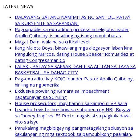
LATEST NEWS
DALAWANG BATANG NAMIMITAS NG SANTOL, PATAY
SA KURYENTE SA SARANGANI
Pagpapabilis sa extradition process ni religious leader
Apollo Quiboloy, isinusulong ng isang mambabatas
Magat Dam, wala na sa critical level
Ilang Maleta Boys, binawi ang mga alegasyon laban kina
Pangulong Marcos, dating House Speaker Romualdez at
dating Congressman Co
LALAKI, PATAY SA SAKSAK DAHIL SA ALITAN SA TAYA SA
BASKETBALL SA DANAO CITY
Pag-extradite kay KOJC founder Pastor Apollo Quiboloy,
hiniling na ng Amerika
Exclusive power ng Kamara sa impeachment,
napatunayan sa SC ruling
House prosecutors, may hamon sa kampo ni VP Sara
Leandro Leviste, no show sa subpoena ng NBI; Bugaw
sa “honey trap” vs. ES Recto, nagsisisi sa pagkakadawit
nito sa isyu
Panukalang magbibigay ng pangmatagalang solusyon sa
kakulangan ng mga textbook sa pampublikong paaralan,