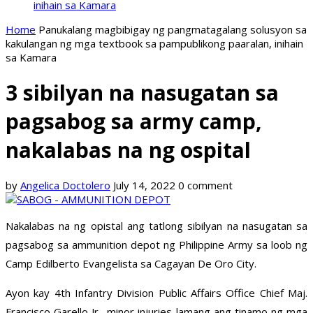
inihain sa Kamara
Home
Panukalang magbibigay ng pangmatagalang solusyon sa
kakulangan ng mga textbook sa pampublikong paaralan, inihain
sa Kamara
3 sibilyan na nasugatan sa
pagsabog sa army camp,
nakalabas na ng ospital
by
Angelica Doctolero
July 14, 2022
0 comment
Nakalabas na ng opistal ang tatlong sibilyan na nasugatan sa
pagsabog sa ammunition depot ng Philippine Army sa loob ng
Camp Edilberto Evangelista sa Cagayan De Oro City.
Ayon kay 4th Infantry Division Public Affairs Office Chief Maj.
Francisco Garello Jr., minor injuries lamang ang tinamo ng mga