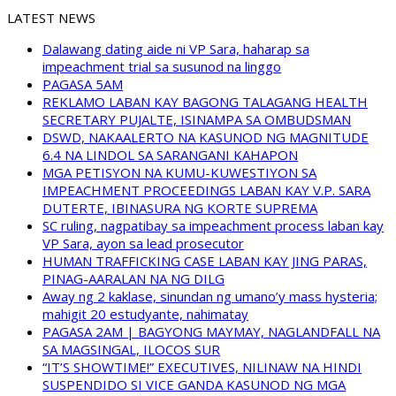
LATEST NEWS
Dalawang dating aide ni VP Sara, haharap sa
impeachment trial sa susunod na linggo
PAGASA 5AM
REKLAMO LABAN KAY BAGONG TALAGANG HEALTH
SECRETARY PUJALTE, ISINAMPA SA OMBUDSMAN
DSWD, NAKAALERTO NA KASUNOD NG MAGNITUDE
6.4 NA LINDOL SA SARANGANI KAHAPON
MGA PETISYON NA KUMU-KUWESTIYON SA
IMPEACHMENT PROCEEDINGS LABAN KAY V.P. SARA
DUTERTE, IBINASURA NG KORTE SUPREMA
SC ruling, nagpatibay sa impeachment process laban kay
VP Sara, ayon sa lead prosecutor
HUMAN TRAFFICKING CASE LABAN KAY JING PARAS,
PINAG-AARALAN NA NG DILG
Away ng 2 kaklase, sinundan ng umano’y mass hysteria;
mahigit 20 estudyante, nahimatay
PAGASA 2AM | BAGYONG MAYMAY, NAGLANDFALL NA
SA MAGSINGAL, ILOCOS SUR
“IT’S SHOWTIME!” EXECUTIVES, NILINAW NA HINDI
SUSPENDIDO SI VICE GANDA KASUNOD NG MGA