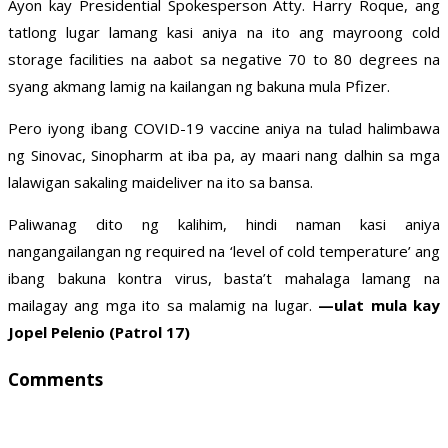
Ayon kay Presidential Spokesperson Atty. Harry Roque, ang
tatlong lugar lamang kasi aniya na ito ang mayroong cold
storage facilities na aabot sa negative 70 to 80 degrees na
syang akmang lamig na kailangan ng bakuna mula Pfizer.
Pero iyong ibang COVID-19 vaccine aniya na tulad halimbawa
ng Sinovac, Sinopharm at iba pa, ay maari nang dalhin sa mga
lalawigan sakaling maideliver na ito sa bansa.
Paliwanag dito ng kalihim, hindi naman kasi aniya
nangangailangan ng required na ‘level of cold temperature’ ang
ibang bakuna kontra virus, basta’t mahalaga lamang na
mailagay ang mga ito sa malamig na lugar.
—ulat mula kay
Jopel Pelenio (Patrol 17)
Comments