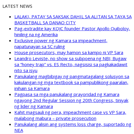
LATEST NEWS
LALAKI, PATAY SA SAKSAK DAHIL SA ALITAN SA TAYA SA
BASKETBALL SA DANAO CITY
Pag-extradite kay KOJC founder Pastor Apollo Quiboloy,
hiniling na ng Amerika
Exclusive power ng Kamara sa impeachment,
napatunayan sa SC ruling
House prosecutors, may hamon sa kampo ni VP Sara
Leandro Leviste, no show sa subpoena ng NBI; Bugaw
sa “honey trap” vs. ES Recto, nagsisisi sa pagkakadawit
nito sa isyu
Panukalang magbibigay ng pangmatagalang solusyon sa
kakulangan ng mga textbook sa pampublikong paaralan,
inihain sa Kamara
Pagpasa sa mga panukalang prayoridad ng Kamara
ngayong 2nd Regular Session ng 20th Congress, tiniyak
ng lider ng Kamara
Kahit magsauli ng pera, impeachment case vs VP Sara,
malabong mabura – private prosecution
Panukalang alisin ang systems loss charge, suportado ng
NEA