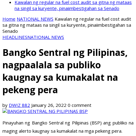
Kawalan ng regular na fuel cost audit sa gitna ng mataas
na singil sa kuryente, pinaiimbestigahan sa Senado
Home
NATIONAL NEWS
Kawalan ng regular na fuel cost audit
sa gitna ng mataas na singil sa kuryente, pinaiimbestigahan sa
Senado
HEADLINES
NATIONAL NEWS
Bangko Sentral ng Pilipinas,
nagpaalala sa publiko
kaugnay sa kumakalat na
pekeng pera
by
DWIZ 882
January 26, 2022
0 comment
Pinayuhan ng Bangko Sentral ng Pilipinas (BSP) ang publiko na
maging alerto kaugnay sa kumakalat na mga pekeng pera.