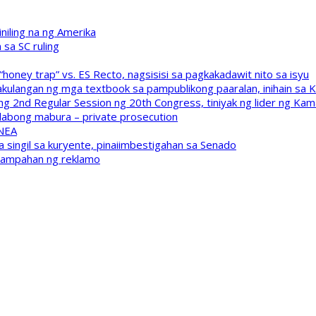
niling na ng Amerika
sa SC ruling
oney trap” vs. ES Recto, nagsisisi sa pagkakadawit nito sa isyu
kulangan ng mga textbook sa pampublikong paaralan, inihain sa 
 2nd Regular Session ng 20th Congress, tiniyak ng lider ng Kam
labong mabura – private prosecution
 NEA
a singil sa kuryente, pinaiimbestigahan sa Senado
inampahan ng reklamo