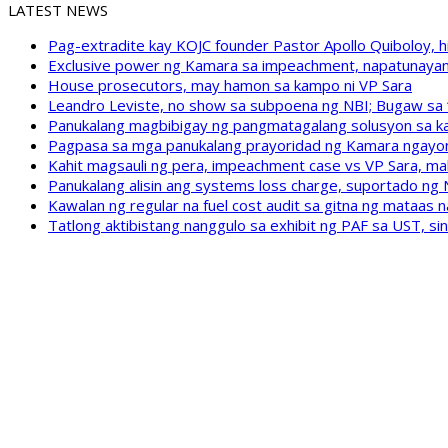
LATEST NEWS
Pag-extradite kay KOJC founder Pastor Apollo Quiboloy, hi
Exclusive power ng Kamara sa impeachment, napatunayan 
House prosecutors, may hamon sa kampo ni VP Sara
Leandro Leviste, no show sa subpoena ng NBI; Bugaw sa “h
Panukalang magbibigay ng pangmatagalang solusyon sa ka
Pagpasa sa mga panukalang prayoridad ng Kamara ngayong
Kahit magsauli ng pera, impeachment case vs VP Sara, ma
Panukalang alisin ang systems loss charge, suportado ng
Kawalan ng regular na fuel cost audit sa gitna ng mataas n
Tatlong aktibistang nanggulo sa exhibit ng PAF sa UST, s