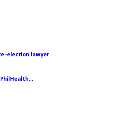
e–election lawyer
hilHealth...