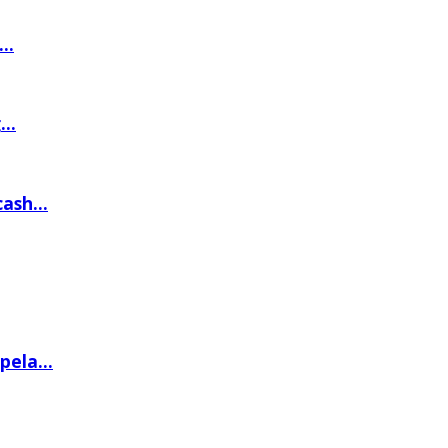
..
..
ash...
ela...