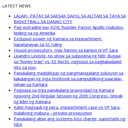
LATEST NEWS
LALAKI, PATAY SA SAKSAK DAHIL SA ALITAN SA TAYA SA
BASKETBALL SA DANAO CITY
Pag-extradite kay KOJC founder Pastor Apollo Quiboloy,
hiniling na ng Amerika
Exclusive power ng Kamara sa impeachment,
napatunayan sa SC ruling
House prosecutors, may hamon sa kampo ni VP Sara
Leandro Leviste, no show sa subpoena ng NBI; Bugaw
sa “honey trap” vs. ES Recto, nagsisisi sa pagkakadawit
nito sa isyu
Panukalang magbibigay ng pangmatagalang solusyon sa
kakulangan ng mga textbook sa pampublikong paaralan,
inihain sa Kamara
Pagpasa sa mga panukalang prayoridad ng Kamara
ngayong 2nd Regular Session ng 20th Congress, tiniyak
ng lider ng Kamara
Kahit magsauli ng pera, impeachment case vs VP Sara,
malabong mabura – private prosecution
Panukalang alisin ang systems loss charge, suportado ng
NEA