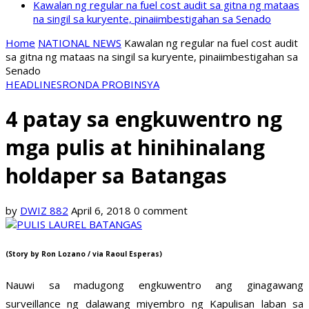
Kawalan ng regular na fuel cost audit sa gitna ng mataas
na singil sa kuryente, pinaiimbestigahan sa Senado
Home
NATIONAL NEWS
Kawalan ng regular na fuel cost audit
sa gitna ng mataas na singil sa kuryente, pinaiimbestigahan sa
Senado
HEADLINES
RONDA PROBINSYA
4 patay sa engkuwentro ng
mga pulis at hinihinalang
holdaper sa Batangas
by
DWIZ 882
April 6, 2018
0 comment
(Story by Ron Lozano / via Raoul Esperas)
Nauwi sa madugong engkuwentro ang ginagawang
surveillance ng dalawang miyembro ng Kapulisan laban sa