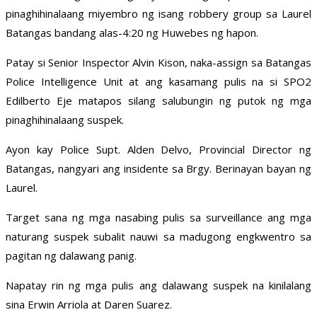
pinaghihinalaang miyembro ng isang robbery group sa Laurel
Batangas bandang alas-4:20 ng Huwebes ng hapon.
Patay si Senior Inspector Alvin Kison, naka-assign sa Batangas
Police Intelligence Unit at ang kasamang pulis na si SPO2
Edilberto Eje matapos silang salubungin ng putok ng mga
pinaghihinalaang suspek.
Ayon kay Police Supt. Alden Delvo, Provincial Director ng
Batangas, nangyari ang insidente sa Brgy. Berinayan bayan ng
Laurel.
Target sana ng mga nasabing pulis sa surveillance ang mga
naturang suspek subalit nauwi sa madugong engkwentro sa
pagitan ng dalawang panig.
Napatay rin ng mga pulis ang dalawang suspek na kinilalang
sina Erwin Arriola at Daren Suarez.