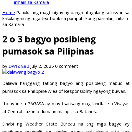
inihain sa Kamara
Home
Panukalang magbibigay ng pangmatagalang solusyon sa
kakulangan ng mga textbook sa pampublikong paaralan, inihain
sa Kamara
2 o 3 bagyo posibleng
pumasok sa Pilipinas
by
DWIZ 882
July 2, 2025
0 comment
Dalawa hanggang tatlong bagyo ang posibleng mabuo at
pumasok sa Philippine Area of Responsibility ngayong buwan.
Ito ayon sa PAGASA ay may tsansang mag-landfall sa Visayas
at Central Luzon o dumaan malapit sa Batanes.
Sinabi ng Weather State Bureau na ang mga bagyo ay
posibleng magpalit ng landas ngunit palalakasin nito ang