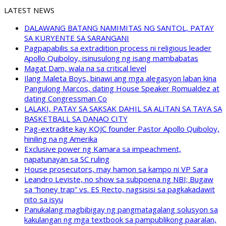
LATEST NEWS
DALAWANG BATANG NAMIMITAS NG SANTOL, PATAY
SA KURYENTE SA SARANGANI
Pagpapabilis sa extradition process ni religious leader
Apollo Quiboloy, isinusulong ng isang mambabatas
Magat Dam, wala na sa critical level
Ilang Maleta Boys, binawi ang mga alegasyon laban kina
Pangulong Marcos, dating House Speaker Romualdez at
dating Congressman Co
LALAKI, PATAY SA SAKSAK DAHIL SA ALITAN SA TAYA SA
BASKETBALL SA DANAO CITY
Pag-extradite kay KOJC founder Pastor Apollo Quiboloy,
hiniling na ng Amerika
Exclusive power ng Kamara sa impeachment,
napatunayan sa SC ruling
House prosecutors, may hamon sa kampo ni VP Sara
Leandro Leviste, no show sa subpoena ng NBI; Bugaw
sa “honey trap” vs. ES Recto, nagsisisi sa pagkakadawit
nito sa isyu
Panukalang magbibigay ng pangmatagalang solusyon sa
kakulangan ng mga textbook sa pampublikong paaralan,