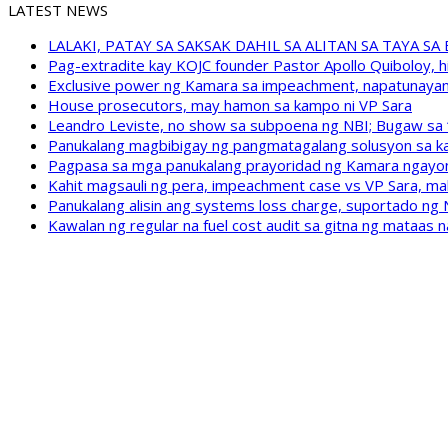
LATEST NEWS
LALAKI, PATAY SA SAKSAK DAHIL SA ALITAN SA TAYA S
Pag-extradite kay KOJC founder Pastor Apollo Quiboloy, hi
Exclusive power ng Kamara sa impeachment, napatunayan 
House prosecutors, may hamon sa kampo ni VP Sara
Leandro Leviste, no show sa subpoena ng NBI; Bugaw sa “h
Panukalang magbibigay ng pangmatagalang solusyon sa ka
Pagpasa sa mga panukalang prayoridad ng Kamara ngayong
Kahit magsauli ng pera, impeachment case vs VP Sara, ma
Panukalang alisin ang systems loss charge, suportado ng
Kawalan ng regular na fuel cost audit sa gitna ng mataas n