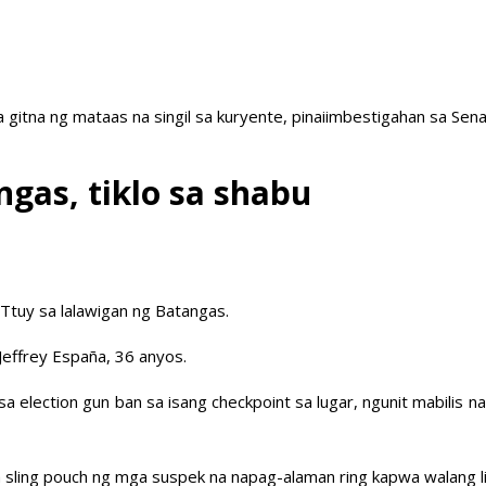
a gitna ng mataas na singil sa kuryente, pinaiimbestigahan sa Sen
ngas, tiklo sa shabu
Ttuy sa lalawigan ng Batangas.
 Jeffrey España, 36 anyos.
sa election gun ban sa isang checkpoint sa lugar, ngunit mabilis
 sling pouch ng mga suspek na napag-alaman ring kapwa walang li