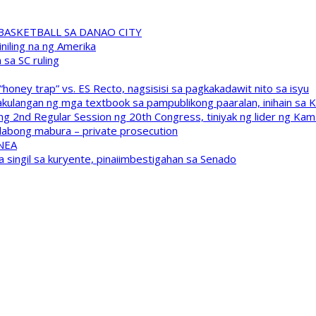
A BASKETBALL SA DANAO CITY
niling na ng Amerika
sa SC ruling
oney trap” vs. ES Recto, nagsisisi sa pagkakadawit nito sa isyu
kulangan ng mga textbook sa pampublikong paaralan, inihain sa 
 2nd Regular Session ng 20th Congress, tiniyak ng lider ng Kam
labong mabura – private prosecution
 NEA
a singil sa kuryente, pinaiimbestigahan sa Senado