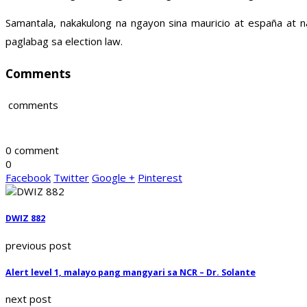
Samantala, nakakulong na ngayon sina mauricio at españa a
paglabag sa election law.
Comments
comments
0 comment
0
Facebook
Twitter
Google +
Pinterest
DWIZ 882
previous post
Alert level 1, malayo pang mangyari sa NCR – Dr. Solante
next post