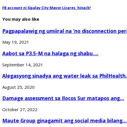
FB account ni Sipalay City Mayor Lizares, hinack!
You may also like
Pagpapalawig ng umiiral na ‘no disconnection perio
May 19, 2021
Aabot sa P3.5-M na halaga ng shabu,...
September 14, 2021
Alegasyong sinadya ang water leak sa PhilHealth.
August 25, 2020
Damage assessment sa Ilocos Sur matapos ang...
October 27, 2022
Maute Group ginagamit ang social media bilang...