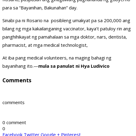
para sa “Bayanihan, Bakunahan” day.
Sinabi pa ni Rosario na posibleng umakyat pa sa 200,000 ang
bilang ng mga kakailanganing vaccinator, kaya’t patuloy rin ang
panghihikayat ng pamahalaan sa mga doktor, nars, dentista,
pharmacist, at mga medical technologist,
At iba pang medical volunteers, na maging bahagi ng
bayanihang ito.—
mula sa panulat ni Hya Ludivico
Comments
comments
0 comment
0
Facebook
Twitter
Google +
Pinterest