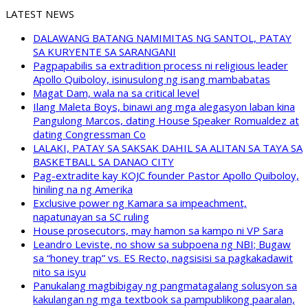
LATEST NEWS
DALAWANG BATANG NAMIMITAS NG SANTOL, PATAY
SA KURYENTE SA SARANGANI
Pagpapabilis sa extradition process ni religious leader
Apollo Quiboloy, isinusulong ng isang mambabatas
Magat Dam, wala na sa critical level
Ilang Maleta Boys, binawi ang mga alegasyon laban kina
Pangulong Marcos, dating House Speaker Romualdez at
dating Congressman Co
LALAKI, PATAY SA SAKSAK DAHIL SA ALITAN SA TAYA SA
BASKETBALL SA DANAO CITY
Pag-extradite kay KOJC founder Pastor Apollo Quiboloy,
hiniling na ng Amerika
Exclusive power ng Kamara sa impeachment,
napatunayan sa SC ruling
House prosecutors, may hamon sa kampo ni VP Sara
Leandro Leviste, no show sa subpoena ng NBI; Bugaw
sa “honey trap” vs. ES Recto, nagsisisi sa pagkakadawit
nito sa isyu
Panukalang magbibigay ng pangmatagalang solusyon sa
kakulangan ng mga textbook sa pampublikong paaralan,