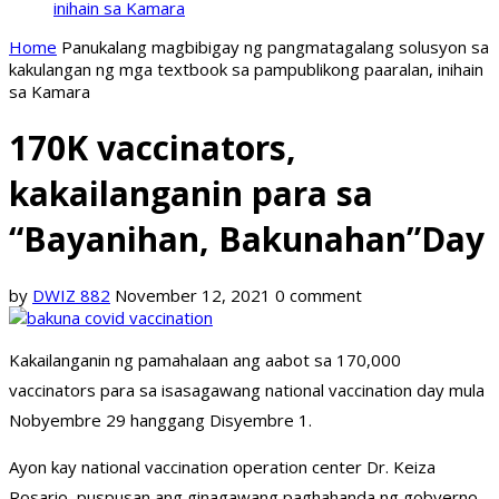
inihain sa Kamara
Home
Panukalang magbibigay ng pangmatagalang solusyon sa
kakulangan ng mga textbook sa pampublikong paaralan, inihain
sa Kamara
170K vaccinators,
kakailanganin para sa
“Bayanihan, Bakunahan”Day
by
DWIZ 882
November 12, 2021
0 comment
Kakailanganin ng pamahalaan ang aabot sa 170,000
vaccinators para sa isasagawang national vaccination day mula
Nobyembre 29 hanggang Disyembre 1.
Ayon kay national vaccination operation center Dr. Keiza
Rosario, puspusan ang ginagawang paghahanda ng gobyerno