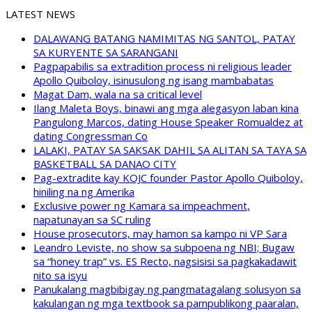
LATEST NEWS
DALAWANG BATANG NAMIMITAS NG SANTOL, PATAY
SA KURYENTE SA SARANGANI
Pagpapabilis sa extradition process ni religious leader
Apollo Quiboloy, isinusulong ng isang mambabatas
Magat Dam, wala na sa critical level
Ilang Maleta Boys, binawi ang mga alegasyon laban kina
Pangulong Marcos, dating House Speaker Romualdez at
dating Congressman Co
LALAKI, PATAY SA SAKSAK DAHIL SA ALITAN SA TAYA SA
BASKETBALL SA DANAO CITY
Pag-extradite kay KOJC founder Pastor Apollo Quiboloy,
hiniling na ng Amerika
Exclusive power ng Kamara sa impeachment,
napatunayan sa SC ruling
House prosecutors, may hamon sa kampo ni VP Sara
Leandro Leviste, no show sa subpoena ng NBI; Bugaw
sa “honey trap” vs. ES Recto, nagsisisi sa pagkakadawit
nito sa isyu
Panukalang magbibigay ng pangmatagalang solusyon sa
kakulangan ng mga textbook sa pampublikong paaralan,