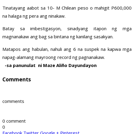
Tinatayang aabot sa 10- M Chilean peso o mahigit P600,000
na halaga ng pera ang ninakaw.
Batay sa imbestigasyon, sinadyang itapon ng mga
magnanakaw ang bag sa bintana ng kanilang sasakyan.
Matapos ang habulan, nahuli ang 6 na suspek na kapwa mga
napag-alamang mayroong record ng pagnanakaw.
-sa panunulat ni Maze Aliño Dayundayon
Comments
comments
0 comment
0
Facebook
Twitter
Google +
Pinterest