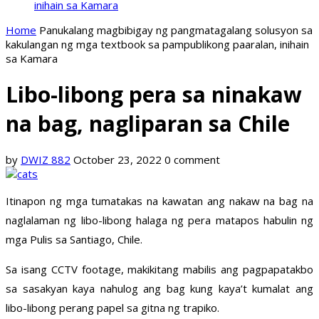
inihain sa Kamara
Home
Panukalang magbibigay ng pangmatagalang solusyon sa
kakulangan ng mga textbook sa pampublikong paaralan, inihain
sa Kamara
Libo-libong pera sa ninakaw
na bag, nagliparan sa Chile
by
DWIZ 882
October 23, 2022
0 comment
Itinapon ng mga tumatakas na kawatan ang nakaw na bag na
naglalaman ng libo-libong halaga ng pera matapos habulin ng
mga Pulis sa Santiago, Chile.
Sa isang CCTV footage, makikitang mabilis ang pagpapatakbo
sa sasakyan kaya nahulog ang bag kung kaya’t kumalat ang
libo-libong perang papel sa gitna ng trapiko.