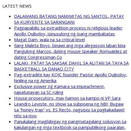
LATEST NEWS
DALAWANG BATANG NAMIMITAS NG SANTOL, PATAY
SA KURYENTE SA SARANGANI
Pagpapabilis sa extradition process ni religious leader
Apollo Quiboloy, isinusulong ng isang mambabatas
Magat Dam, wala na sa critical level
Ilang Maleta Boys, binawi ang mga alegasyon laban kina
Pangulong Marcos, dating House Speaker Romualdez at
dating Congressman Co
LALAKI, PATAY SA SAKSAK DAHIL SA ALITAN SA TAYA SA
BASKETBALL SA DANAO CITY
Pag-extradite kay KOJC founder Pastor Apollo Quiboloy,
hiniling na ng Amerika
Exclusive power ng Kamara sa impeachment,
napatunayan sa SC ruling
House prosecutors, may hamon sa kampo ni VP Sara
Leandro Leviste, no show sa subpoena ng NBI; Bugaw
sa “honey trap” vs. ES Recto, nagsisisi sa pagkakadawit
nito sa isyu
Panukalang magbibigay ng pangmatagalang solusyon sa
kakulangan ng mga textbook sa pampublikong paaralan,