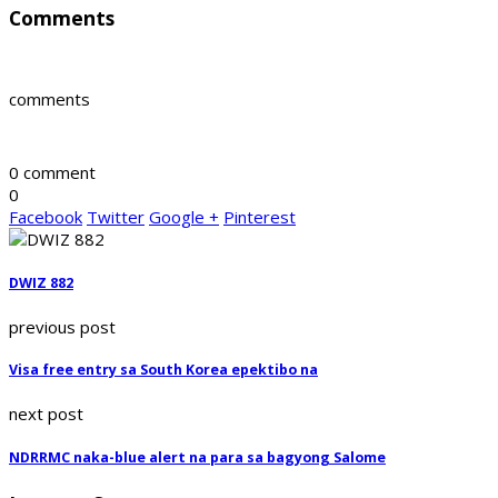
Comments
comments
0 comment
0
Facebook
Twitter
Google +
Pinterest
DWIZ 882
previous post
Visa free entry sa South Korea epektibo na
next post
NDRRMC naka-blue alert na para sa bagyong Salome