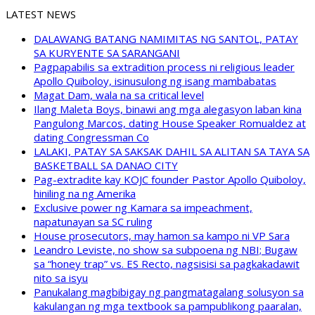
LATEST NEWS
DALAWANG BATANG NAMIMITAS NG SANTOL, PATAY
SA KURYENTE SA SARANGANI
Pagpapabilis sa extradition process ni religious leader
Apollo Quiboloy, isinusulong ng isang mambabatas
Magat Dam, wala na sa critical level
Ilang Maleta Boys, binawi ang mga alegasyon laban kina
Pangulong Marcos, dating House Speaker Romualdez at
dating Congressman Co
LALAKI, PATAY SA SAKSAK DAHIL SA ALITAN SA TAYA SA
BASKETBALL SA DANAO CITY
Pag-extradite kay KOJC founder Pastor Apollo Quiboloy,
hiniling na ng Amerika
Exclusive power ng Kamara sa impeachment,
napatunayan sa SC ruling
House prosecutors, may hamon sa kampo ni VP Sara
Leandro Leviste, no show sa subpoena ng NBI; Bugaw
sa “honey trap” vs. ES Recto, nagsisisi sa pagkakadawit
nito sa isyu
Panukalang magbibigay ng pangmatagalang solusyon sa
kakulangan ng mga textbook sa pampublikong paaralan,