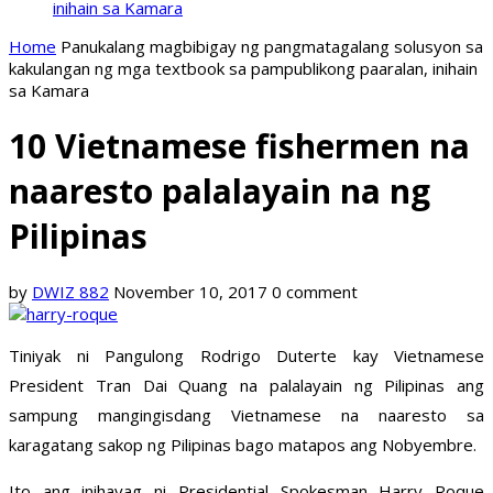
inihain sa Kamara
Home
Panukalang magbibigay ng pangmatagalang solusyon sa
kakulangan ng mga textbook sa pampublikong paaralan, inihain
sa Kamara
10 Vietnamese fishermen na
naaresto palalayain na ng
Pilipinas
by
DWIZ 882
November 10, 2017
0 comment
Tiniyak ni Pangulong Rodrigo Duterte kay Vietnamese
President Tran Dai Quang na palalayain ng Pilipinas ang
sampung mangingisdang Vietnamese na naaresto sa
karagatang sakop ng Pilipinas bago matapos ang Nobyembre.
Ito ang inihayag ni Presidential Spokesman Harry Roque