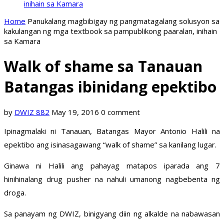
inihain sa Kamara
Home
Panukalang magbibigay ng pangmatagalang solusyon sa
kakulangan ng mga textbook sa pampublikong paaralan, inihain
sa Kamara
Walk of shame sa Tanauan
Batangas ibinidang epektibo
by
DWIZ 882
May 19, 2016
0 comment
Ipinagmalaki ni Tanauan, Batangas Mayor Antonio Halili na
epektibo ang isinasagawang “walk of shame” sa kanilang lugar.
Ginawa ni Halili ang pahayag matapos iparada ang 7
hinihinalang drug pusher na nahuli umanong nagbebenta ng
droga.
Sa panayam ng DWIZ, binigyang diin ng alkalde na nabawasan