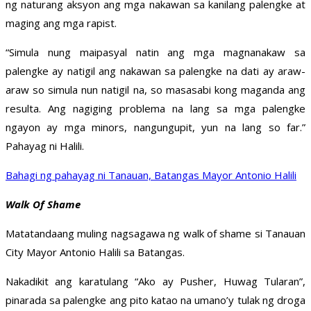
ng naturang aksyon ang mga nakawan sa kanilang palengke at
maging ang mga rapist.
“Simula nung maipasyal natin ang mga magnanakaw sa
palengke ay natigil ang nakawan sa palengke na dati ay araw-
araw so simula nun natigil na, so masasabi kong maganda ang
resulta. Ang nagiging problema na lang sa mga palengke
ngayon ay mga minors, nangungupit, yun na lang so far.”
Pahayag ni Halili.
Bahagi ng pahayag ni Tanauan, Batangas Mayor Antonio Halili
Walk Of Shame
Matatandaang muling nagsagawa ng walk of shame si Tanauan
City Mayor Antonio Halili sa Batangas.
Nakadikit ang karatulang “Ako ay Pusher, Huwag Tularan”,
pinarada sa palengke ang pito katao na umano’y tulak ng droga