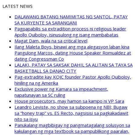
LATEST NEWS
DALAWANG BATANG NAMIMITAS NG SANTOL, PATAY
SA KURYENTE SA SARANGANI
Pagpapabilis sa extradition process ni religious leader
Apollo Quiboloy, isinusulong ng isang mambabatas
Magat Dam, wala na sa critical level
Ilang Maleta Boys, binawi ang mga alegasyon laban kina
Pangulong Marcos, dating House Speaker Romualdez at
dating Congressman Co
LALAKI, PATAY SA SAKSAK DAHIL SA ALITAN SA TAYA SA
BASKETBALL SA DANAO CITY
Pag-extradite kay KOJC founder Pastor Apollo Quiboloy,
hiniling na ng Amerika
Exclusive power ng Kamara sa impeachment,
napatunayan sa SC ruling
House prosecutors, may hamon sa kampo ni VP Sara
Leandro Leviste, no show sa subpoena ng NBI; Bugaw
sa “honey trap” vs. ES Recto, nagsisisi sa pagkakadawit
nito sa isyu
Panukalang magbibigay ng pangmatagalang solusyon sa
kakulangan ng mga textbook sa pampublikong paaralan,