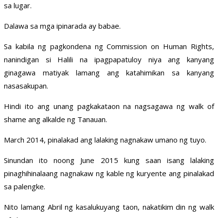
sa lugar.
Dalawa sa mga ipinarada ay babae.
Sa kabila ng pagkondena ng Commission on Human Rights,
nanindigan si Halili na ipagpapatuloy niya ang kanyang
ginagawa matiyak lamang ang katahimikan sa kanyang
nasasakupan.
Hindi ito ang unang pagkakataon na nagsagawa ng walk of
shame ang alkalde ng Tanauan.
March 2014, pinalakad ang lalaking nagnakaw umano ng tuyo.
Sinundan ito noong June 2015 kung saan isang lalaking
pinaghihinalaang nagnakaw ng kable ng kuryente ang pinalakad
sa palengke.
Nito lamang Abril ng kasalukuyang taon, nakatikim din ng walk