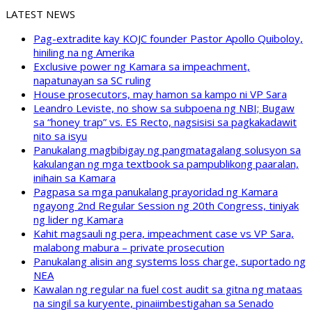
LATEST NEWS
Pag-extradite kay KOJC founder Pastor Apollo Quiboloy,
hiniling na ng Amerika
Exclusive power ng Kamara sa impeachment,
napatunayan sa SC ruling
House prosecutors, may hamon sa kampo ni VP Sara
Leandro Leviste, no show sa subpoena ng NBI; Bugaw
sa “honey trap” vs. ES Recto, nagsisisi sa pagkakadawit
nito sa isyu
Panukalang magbibigay ng pangmatagalang solusyon sa
kakulangan ng mga textbook sa pampublikong paaralan,
inihain sa Kamara
Pagpasa sa mga panukalang prayoridad ng Kamara
ngayong 2nd Regular Session ng 20th Congress, tiniyak
ng lider ng Kamara
Kahit magsauli ng pera, impeachment case vs VP Sara,
malabong mabura – private prosecution
Panukalang alisin ang systems loss charge, suportado ng
NEA
Kawalan ng regular na fuel cost audit sa gitna ng mataas
na singil sa kuryente, pinaiimbestigahan sa Senado