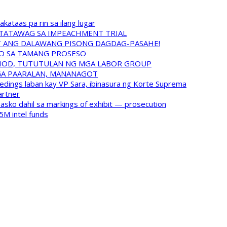
ataas pa rin sa ilang lugar
NATATAWAG SA IMPEACHMENT TRIAL
IT ANG DALAWANG PISONG DAGDAG-PASAHE!
MO SA TAMANG PROSESO
HOD, TUTUTULAN NG MGA LABOR GROUP
GA PAARALAN, MANANAGOT
ings laban kay VP Sara, ibinasura ng Korte Suprema
artner
asko dahil sa markings of exhibit — prosecution
5M intel funds