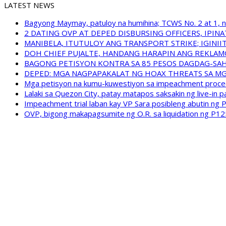
LATEST NEWS
Bagyong Maymay, patuloy na humihina; TCWS No. 2 at 1, nak
2 DATING OVP AT DEPED DISBURSING OFFICERS, IPI
MANIBELA, ITUTULOY ANG TRANSPORT STRIKE; IGINI
DOH CHIEF PUJALTE, HANDANG HARAPIN ANG REKLA
BAGONG PETISYON KONTRA SA 85 PESOS DAGDAG-SA
DEPED: MGA NAGPAPAKALAT NG HOAX THREATS SA M
Mga petisyon na kumu-kuwestiyon sa impeachment proceed
Lalaki sa Quezon City, patay matapos saksakin ng live-in p
Impeachment trial laban kay VP Sara posibleng abutin ng P
OVP, bigong makapagsumite ng O.R. sa liquidation ng P12