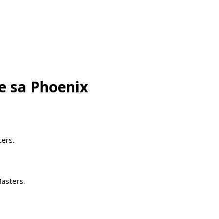
e sa Phoenix
ters.
Masters.