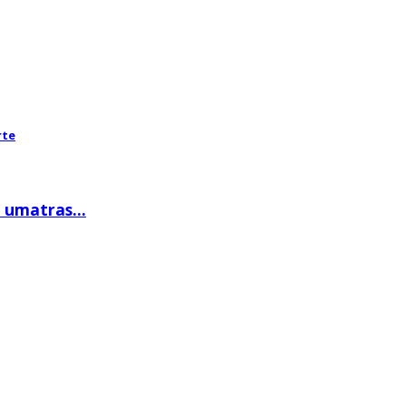
rte
 umatras...