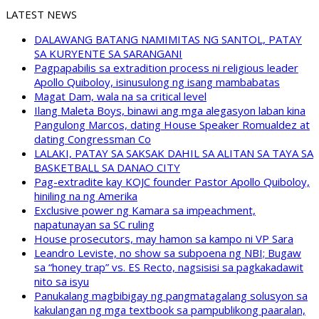
LATEST NEWS
DALAWANG BATANG NAMIMITAS NG SANTOL, PATAY
SA KURYENTE SA SARANGANI
Pagpapabilis sa extradition process ni religious leader
Apollo Quiboloy, isinusulong ng isang mambabatas
Magat Dam, wala na sa critical level
Ilang Maleta Boys, binawi ang mga alegasyon laban kina
Pangulong Marcos, dating House Speaker Romualdez at
dating Congressman Co
LALAKI, PATAY SA SAKSAK DAHIL SA ALITAN SA TAYA SA
BASKETBALL SA DANAO CITY
Pag-extradite kay KOJC founder Pastor Apollo Quiboloy,
hiniling na ng Amerika
Exclusive power ng Kamara sa impeachment,
napatunayan sa SC ruling
House prosecutors, may hamon sa kampo ni VP Sara
Leandro Leviste, no show sa subpoena ng NBI; Bugaw
sa “honey trap” vs. ES Recto, nagsisisi sa pagkakadawit
nito sa isyu
Panukalang magbibigay ng pangmatagalang solusyon sa
kakulangan ng mga textbook sa pampublikong paaralan,