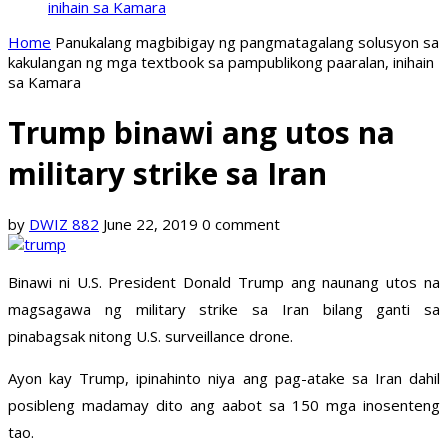
inihain sa Kamara
Home
Panukalang magbibigay ng pangmatagalang solusyon sa
kakulangan ng mga textbook sa pampublikong paaralan, inihain
sa Kamara
Trump binawi ang utos na
military strike sa Iran
by
DWIZ 882
June 22, 2019
0 comment
Binawi ni U.S. President Donald Trump ang naunang utos na
magsagawa ng military strike sa Iran bilang ganti sa
pinabagsak nitong U.S. surveillance drone.
Ayon kay Trump, ipinahinto niya ang pag-atake sa Iran dahil
posibleng madamay dito ang aabot sa 150 mga inosenteng
tao.