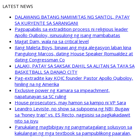
LATEST NEWS
DALAWANG BATANG NAMIMITAS NG SANTOL, PATAY
SA KURYENTE SA SARANGANI
Pagpapabilis sa extradition process ni religious leader
Apollo Quiboloy, isinusulong ng isang mambabatas
Magat Dam, wala na sa critical level
Ilang Maleta Boys, binawi ang mga alegasyon laban kina
Pangulong Marcos, dating House Speaker Romualdez at
dating Congressman Co
LALAKI, PATAY SA SAKSAK DAHIL SA ALITAN SA TAYA SA
BASKETBALL SA DANAO CITY
Pag-extradite kay KOJC founder Pastor Apollo Quiboloy,
hiniling na ng Amerika
Exclusive power ng Kamara sa impeachment,
napatunayan sa SC ruling
House prosecutors, may hamon sa kampo ni VP Sara
Leandro Leviste, no show sa subpoena ng NBI; Bugaw
sa “honey trap” vs. ES Recto, nagsisisi sa pagkakadawit
nito sa isyu
Panukalang magbibigay ng pangmatagalang solusyon sa
kakulangan ng mga textbook sa pampublikong paaralan,