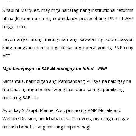
Sinabi ni Marquez, may mga naitatag nang institutional reforms
at nagkaroon na rin ng redundancy protocol ang PNP at AFP
hinggil dito.
Layon aniya nitong matugunan ang kawalan ng koordinasyon
kung mangyari man sa mga ikakasang operasyon ng PNP o ng
AFP.
Mga benepisyo sa SAF 44 naibigay na lahat—PNP
Samantala, nanindigan ang Pambansang Pulisya na naibigay na
nila lahat ng mga benepisyong laan para sa mga pamilyang
naulila ng SAF 44.
Ayon kay Sr/Supt. Manuel Abu, pinuno ng PNP Morale and
Welfare Division, hindi bababa sa 2 milyong piso ang naibigay
na cash benefits ang kanilang naipamahagi.