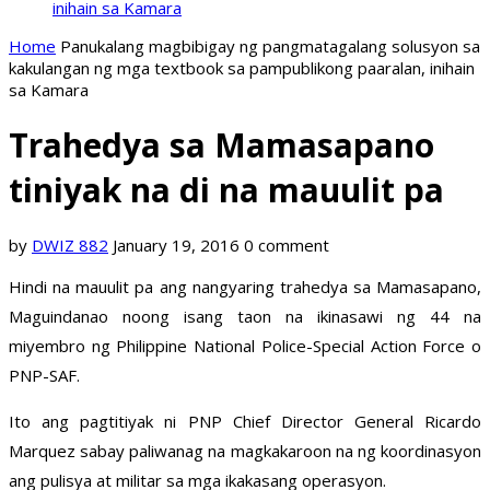
inihain sa Kamara
Home
Panukalang magbibigay ng pangmatagalang solusyon sa
kakulangan ng mga textbook sa pampublikong paaralan, inihain
sa Kamara
Trahedya sa Mamasapano
tiniyak na di na mauulit pa
by
DWIZ 882
January 19, 2016
0 comment
Hindi na mauulit pa ang nangyaring trahedya sa Mamasapano,
Maguindanao noong isang taon na ikinasawi ng 44 na
miyembro ng Philippine National Police-Special Action Force o
PNP-SAF.
Ito ang pagtitiyak ni PNP Chief Director General Ricardo
Marquez sabay paliwanag na magkakaroon na ng koordinasyon
ang pulisya at militar sa mga ikakasang operasyon.