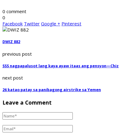
0 comment
0
Facebook
Twitter
Google +
Pinterest
DWIZ 882
previous post
SSS nagpapalusot lang kaya ayaw itaas ang pensyon—Chiz
next post
26 katao patay sa panibagong airstrike sa Yemen
Leave a Comment