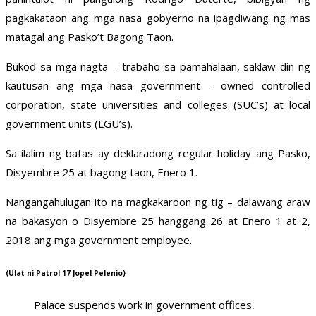
pagkakataon ang mga nasa gobyerno na ipagdiwang ng mas
matagal ang Pasko’t Bagong Taon.
Bukod sa mga nagta – trabaho sa pamahalaan, saklaw din ng
kautusan ang mga nasa government – owned controlled
corporation, state universities and colleges (SUC’s) at local
government units (LGU’s).
Sa ilalim ng batas ay deklaradong regular holiday ang Pasko,
Disyembre 25 at bagong taon, Enero 1.
Nangangahulugan ito na magkakaroon ng tig – dalawang araw
na bakasyon o Disyembre 25 hanggang 26 at Enero 1 at 2,
2018 ang mga government employee.
(Ulat ni Patrol 17 Jopel Pelenio)
Palace suspends work in government offices,