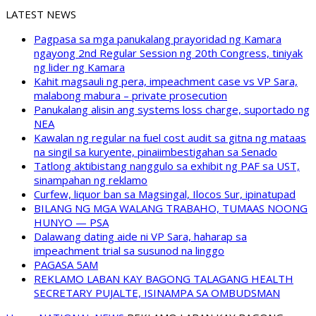
LATEST NEWS
Pagpasa sa mga panukalang prayoridad ng Kamara
ngayong 2nd Regular Session ng 20th Congress, tiniyak
ng lider ng Kamara
Kahit magsauli ng pera, impeachment case vs VP Sara,
malabong mabura – private prosecution
Panukalang alisin ang systems loss charge, suportado ng
NEA
Kawalan ng regular na fuel cost audit sa gitna ng mataas
na singil sa kuryente, pinaiimbestigahan sa Senado
Tatlong aktibistang nanggulo sa exhibit ng PAF sa UST,
sinampahan ng reklamo
Curfew, liquor ban sa Magsingal, Ilocos Sur, ipinatupad
BILANG NG MGA WALANG TRABAHO, TUMAAS NOONG
HUNYO — PSA
Dalawang dating aide ni VP Sara, haharap sa
impeachment trial sa susunod na linggo
PAGASA 5AM
REKLAMO LABAN KAY BAGONG TALAGANG HEALTH
SECRETARY PUJALTE, ISINAMPA SA OMBUDSMAN