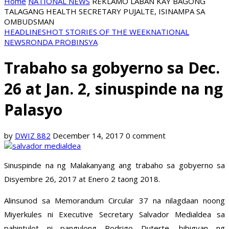
Home
NATIONAL NEWS
REKLAMO LABAN KAY BAGONG
TALAGANG HEALTH SECRETARY PUJALTE, ISINAMPA SA
OMBUDSMAN
HEADLINES
HOT STORIES OF THE WEEK
NATIONAL
NEWS
RONDA PROBINSYA
Trabaho sa gobyerno sa Dec.
26 at Jan. 2, sinuspinde na ng
Palasyo
by
DWIZ 882
December 14, 2017
0 comment
Sinuspinde na ng Malakanyang ang trabaho sa gobyerno sa
Disyembre 26, 2017 at Enero 2 taong 2018.
Alinsunod sa Memorandum Circular 37 na nilagdaan noong
Miyerkules ni Executive Secretary Salvador Medialdea sa
pahintulot ni pangulong Rodrigo Duterte, bibigyan ng