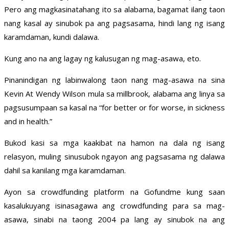
Pero ang magkasinatahang ito sa alabama, bagamat ilang taon
nang kasal ay sinubok pa ang pagsasama, hindi lang ng isang
karamdaman, kundi dalawa.
Kung ano na ang lagay ng kalusugan ng mag-asawa, eto.
Pinanindigan ng labinwalong taon nang mag-asawa na sina
Kevin At Wendy Wilson mula sa millbrook, alabama ang linya sa
pagsusumpaan sa kasal na “for better or for worse, in sickness
and in health.”
Bukod kasi sa mga kaakibat na hamon na dala ng isang
relasyon, muling sinusubok ngayon ang pagsasama ng dalawa
dahil sa kanilang mga karamdaman.
Ayon sa crowdfunding platform na Gofundme kung saan
kasalukuyang isinasagawa ang crowdfunding para sa mag-
asawa, sinabi na taong 2004 pa lang ay sinubok na ang