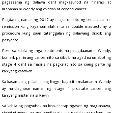
pagsasama ng dalawa dahil magkasunod na hinarap at
nilabanan ni Wendy ang ovarian at cervical cancer.
Pagdating naman ng 2017 ay nagkaroon ito ng breast cancer
remission kung kaya sumailalim ito sa double mastectomy o
procedure kung saan tatanggalan ng dalawang dibdib ang
pasyente.
Pero sa kabila ng mga treatments na pinagdaanan ni Wendy,
bumalik pa rin ang cancer nito sa dibdib na agad na umabot ng
stage 4 dahil sa mabilis na pagkalat nito sa ibang parte ng
kaniyang katawan.
Sa kasamaang palad, isang linggo bago ito malaman ni Wendy
ay na-diagnose naman ng stage 4 prostate cancer ang
kaniyang mister na si Kevin.
Sa kabila ng pagsubok na kinakaharap ngayon ng mag-asawa,
sinabi ni wendy na ang pamilya nila ang nagbibigay sa kanila ng