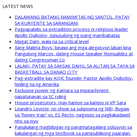
LATEST NEWS
DALAWANG BATANG NAMIMITAS NG SANTOL, PATAY
SA KURYENTE SA SARANGANI
Pagpapabilis sa extradition process ni religious leader
Apollo Quiboloy, isinusulong ng isang mambabatas
Magat Dam, wala na sa critical level
Ilang Maleta Boys, binawi ang mga alegasyon laban kina
Pangulong Marcos, dating House Speaker Romualdez at
dating Congressman Co
LALAKI, PATAY SA SAKSAK DAHIL SA ALITAN SA TAYA SA
BASKETBALL SA DANAO CITY
Pag-extradite kay KOJC founder Pastor Apollo Quiboloy,
hiniling na ng Amerika
Exclusive power ng Kamara sa impeachment,
napatunayan sa SC ruling
House prosecutors, may hamon sa kampo ni VP Sara
Leandro Leviste, no show sa subpoena ng NBI; Bugaw
sa “honey trap” vs. ES Recto, nagsisisi sa pagkakadawit
nito sa isyu
Panukalang magbibigay ng pangmatagalang solusyon sa
kakulangan ng mga textbook sa pampublikong paaralan,