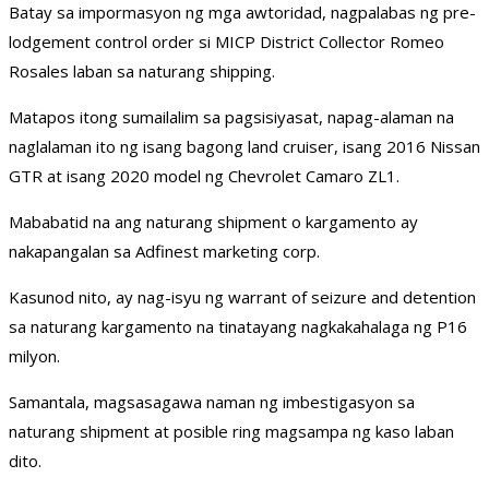
Batay sa impormasyon ng mga awtoridad, nagpalabas ng pre-
lodgement control order si MICP District Collector Romeo
Rosales laban sa naturang shipping.
Matapos itong sumailalim sa pagsisiyasat, napag-alaman na
naglalaman ito ng isang bagong land cruiser, isang 2016 Nissan
GTR at isang 2020 model ng Chevrolet Camaro ZL1.
Mababatid na ang naturang shipment o kargamento ay
nakapangalan sa Adfinest marketing corp.
Kasunod nito, ay nag-isyu ng warrant of seizure and detention
sa naturang kargamento na tinatayang nagkakahalaga ng P16
milyon.
Samantala, magsasagawa naman ng imbestigasyon sa
naturang shipment at posible ring magsampa ng kaso laban
dito.