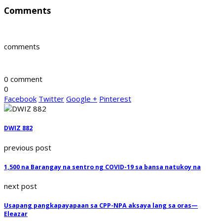
Comments
comments
0 comment
0
Facebook
Twitter
Google +
Pinterest
DWIZ 882
previous post
1,500 na Barangay na sentro ng COVID-19 sa bansa natukoy na
next post
Usapang pangkapayapaan sa CPP-NPA aksaya lang sa oras—
Eleazar