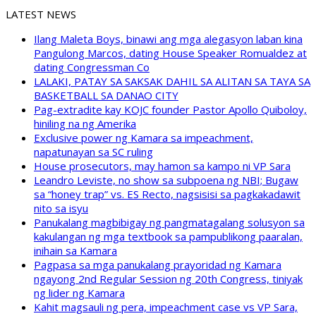
LATEST NEWS
Ilang Maleta Boys, binawi ang mga alegasyon laban kina
Pangulong Marcos, dating House Speaker Romualdez at
dating Congressman Co
LALAKI, PATAY SA SAKSAK DAHIL SA ALITAN SA TAYA SA
BASKETBALL SA DANAO CITY
Pag-extradite kay KOJC founder Pastor Apollo Quiboloy,
hiniling na ng Amerika
Exclusive power ng Kamara sa impeachment,
napatunayan sa SC ruling
House prosecutors, may hamon sa kampo ni VP Sara
Leandro Leviste, no show sa subpoena ng NBI; Bugaw
sa “honey trap” vs. ES Recto, nagsisisi sa pagkakadawit
nito sa isyu
Panukalang magbibigay ng pangmatagalang solusyon sa
kakulangan ng mga textbook sa pampublikong paaralan,
inihain sa Kamara
Pagpasa sa mga panukalang prayoridad ng Kamara
ngayong 2nd Regular Session ng 20th Congress, tiniyak
ng lider ng Kamara
Kahit magsauli ng pera, impeachment case vs VP Sara,