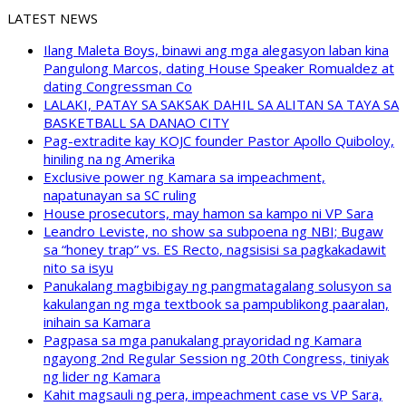
LATEST NEWS
Ilang Maleta Boys, binawi ang mga alegasyon laban kina
Pangulong Marcos, dating House Speaker Romualdez at
dating Congressman Co
LALAKI, PATAY SA SAKSAK DAHIL SA ALITAN SA TAYA SA
BASKETBALL SA DANAO CITY
Pag-extradite kay KOJC founder Pastor Apollo Quiboloy,
hiniling na ng Amerika
Exclusive power ng Kamara sa impeachment,
napatunayan sa SC ruling
House prosecutors, may hamon sa kampo ni VP Sara
Leandro Leviste, no show sa subpoena ng NBI; Bugaw
sa “honey trap” vs. ES Recto, nagsisisi sa pagkakadawit
nito sa isyu
Panukalang magbibigay ng pangmatagalang solusyon sa
kakulangan ng mga textbook sa pampublikong paaralan,
inihain sa Kamara
Pagpasa sa mga panukalang prayoridad ng Kamara
ngayong 2nd Regular Session ng 20th Congress, tiniyak
ng lider ng Kamara
Kahit magsauli ng pera, impeachment case vs VP Sara,