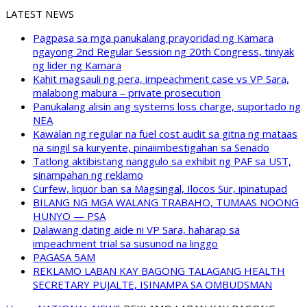
LATEST NEWS
Pagpasa sa mga panukalang prayoridad ng Kamara
ngayong 2nd Regular Session ng 20th Congress, tiniyak
ng lider ng Kamara
Kahit magsauli ng pera, impeachment case vs VP Sara,
malabong mabura – private prosecution
Panukalang alisin ang systems loss charge, suportado ng
NEA
Kawalan ng regular na fuel cost audit sa gitna ng mataas
na singil sa kuryente, pinaiimbestigahan sa Senado
Tatlong aktibistang nanggulo sa exhibit ng PAF sa UST,
sinampahan ng reklamo
Curfew, liquor ban sa Magsingal, Ilocos Sur, ipinatupad
BILANG NG MGA WALANG TRABAHO, TUMAAS NOONG
HUNYO — PSA
Dalawang dating aide ni VP Sara, haharap sa
impeachment trial sa susunod na linggo
PAGASA 5AM
REKLAMO LABAN KAY BAGONG TALAGANG HEALTH
SECRETARY PUJALTE, ISINAMPA SA OMBUDSMAN