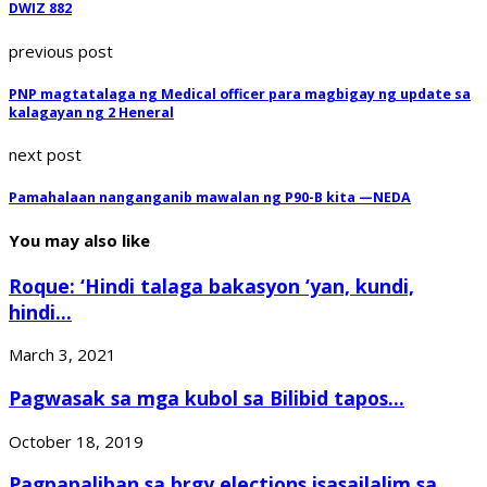
DWIZ 882
previous post
PNP magtatalaga ng Medical officer para magbigay ng update sa
kalagayan ng 2 Heneral
next post
Pamahalaan nanganganib mawalan ng P90-B kita —NEDA
You may also like
Roque: ‘Hindi talaga bakasyon ‘yan, kundi,
hindi...
March 3, 2021
Pagwasak sa mga kubol sa Bilibid tapos...
October 18, 2019
Pagpapaliban sa brgy elections isasailalim sa