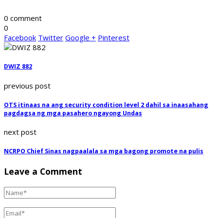
0 comment
0
Facebook
Twitter
Google +
Pinterest
DWIZ 882
previous post
OTS itinaas na ang security condition level 2 dahil sa inaasahang
pagdagsa ng mga pasahero ngayong Undas
next post
NCRPO Chief Sinas nagpaalala sa mga bagong promote na pulis
Leave a Comment