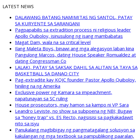
LATEST NEWS
DALAWANG BATANG NAMIMITAS NG SANTOL, PATAY
SA KURYENTE SA SARANGANI
Pagpapabilis sa extradition process ni religious leader
Apollo Quiboloy, isinusulong ng isang mambabatas
Magat Dam, wala na sa critical level
Ilang Maleta Boys, binawi ang mga alegasyon laban kina
Pangulong Marcos, dating House Speaker Romualdez at
dating Congressman Co
LALAKI, PATAY SA SAKSAK DAHIL SA ALITAN SA TAYA SA
BASKETBALL SA DANAO CITY
Pag-extradite kay KOJC founder Pastor Apollo Quiboloy,
hiniling na ng Amerika
Exclusive power ng Kamara sa impeachment,
napatunayan sa SC ruling
House prosecutors, may hamon sa kampo ni VP Sara
Leandro Leviste, no show sa subpoena ng NBI; Bugaw
sa “honey trap” vs. ES Recto, nagsisisi sa pagkakadawit
nito sa isyu
Panukalang magbibigay ng pangmatagalang solusyon sa
kakulangan ng mga textbook sa pampublikong paaralan,