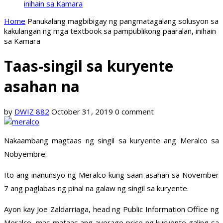
inihain sa Kamara
Home
Panukalang magbibigay ng pangmatagalang solusyon sa
kakulangan ng mga textbook sa pampublikong paaralan, inihain
sa Kamara
Taas-singil sa kuryente
asahan na
by
DWIZ 882
October 31, 2019
0 comment
Nakaambang magtaas ng singil sa kuryente ang Meralco sa
Nobyembre.
Ito ang inanunsyo ng Meralco kung saan asahan sa November
7 ang paglabas ng pinal na galaw ng singil sa kuryente.
Ayon kay Joe Zaldarriaga, head ng Public Information Office ng
Meralco, mas mataas ang average price ng kuryente galing sa