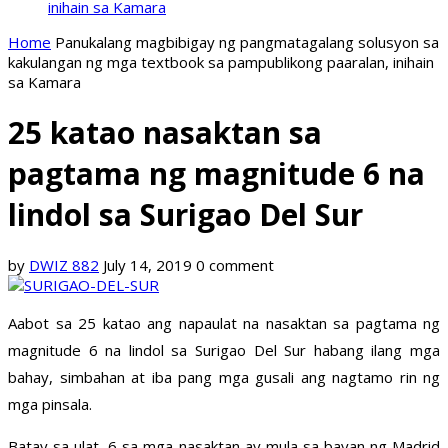
inihain sa Kamara
Home
Panukalang magbibigay ng pangmatagalang solusyon sa
kakulangan ng mga textbook sa pampublikong paaralan, inihain
sa Kamara
25 katao nasaktan sa
pagtama ng magnitude 6 na
lindol sa Surigao Del Sur
by
DWIZ 882
July 14, 2019
0 comment
Aabot sa 25 katao ang napaulat na nasaktan sa pagtama ng
magnitude 6 na lindol sa Surigao Del Sur habang ilang mga
bahay, simbahan at iba pang mga gusali ang nagtamo rin ng
mga pinsala.
Batay sa ulat, 6 sa mga nasaktan ay mula sa bayan ng Madrid