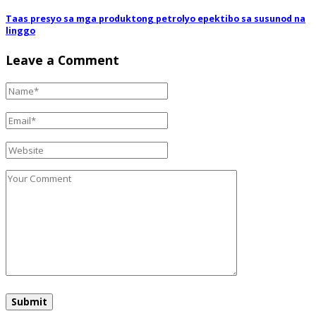
Taas presyo sa mga produktong petrolyo epektibo sa susunod na
linggo
Leave a Comment