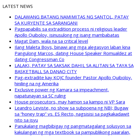
LATEST NEWS
DALAWANG BATANG NAMIMITAS NG SANTOL, PATAY
SA KURYENTE SA SARANGANI
Pagpapabilis sa extradition process ni religious leader
Apollo Quiboloy, isinusulong ng isang mambabatas
Magat Dam, wala na sa critical level
Ilang Maleta Boys, binawi ang mga alegasyon laban kina
Pangulong Marcos, dating House Speaker Romualdez at
dating Congressman Co
LALAKI, PATAY SA SAKSAK DAHIL SA ALITAN SA TAYA SA
BASKETBALL SA DANAO CITY
Pag-extradite kay KOJC founder Pastor Apollo Quiboloy,
hiniling na ng Amerika
Exclusive power ng Kamara sa impeachment,
napatunayan sa SC ruling
House prosecutors, may hamon sa kampo ni VP Sara
Leandro Leviste, no show sa subpoena ng NBI; Bugaw
sa “honey trap” vs. ES Recto, nagsisisi sa pagkakadawit
nito sa isyu
Panukalang magbibigay ng pangmatagalang solusyon sa
kakulangan ng mga textbook sa pampublikong paaralan,