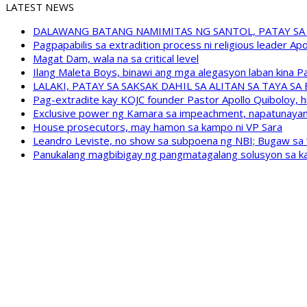
LATEST NEWS
DALAWANG BATANG NAMIMITAS NG SANTOL, PATAY SA
Pagpapabilis sa extradition process ni religious leader A
Magat Dam, wala na sa critical level
Ilang Maleta Boys, binawi ang mga alegasyon laban kina
LALAKI, PATAY SA SAKSAK DAHIL SA ALITAN SA TAYA S
Pag-extradite kay KOJC founder Pastor Apollo Quiboloy, hi
Exclusive power ng Kamara sa impeachment, napatunayan 
House prosecutors, may hamon sa kampo ni VP Sara
Leandro Leviste, no show sa subpoena ng NBI; Bugaw sa “h
Panukalang magbibigay ng pangmatagalang solusyon sa ka