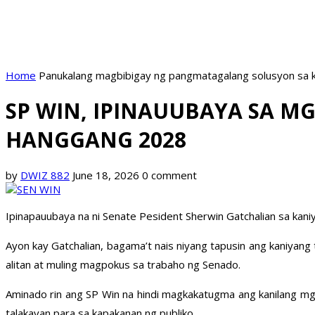
Home
Panukalang magbibigay ng pangmatagalang solusyon sa k
SP WIN, IPINAUUBAYA SA M
HANGGANG 2028
by
DWIZ 882
June 18, 2026
0 comment
Ipinapauubaya na ni Senate Pesident Sherwin Gatchalian sa ka
Ayon kay Gatchalian, bagama’t nais niyang tapusin ang kaniyan
alitan at muling magpokus sa trabaho ng Senado.
Aminado rin ang SP Win na hindi magkakatugma ang kanilang mga
talakayan para sa kapakanan ng publiko.