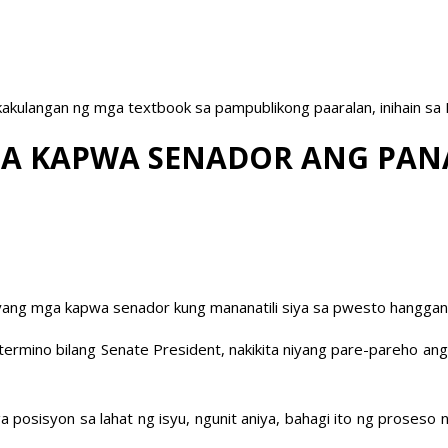
akulangan ng mga textbook sa pampublikong paaralan, inihain sa
GA KAPWA SENADOR ANG PAN
niyang mga kapwa senador kung mananatili siya sa pwesto hangga
g termino bilang Senate President, nakikita niyang pare-pareho 
 posisyon sa lahat ng isyu, ngunit aniya, bahagi ito ng proseso