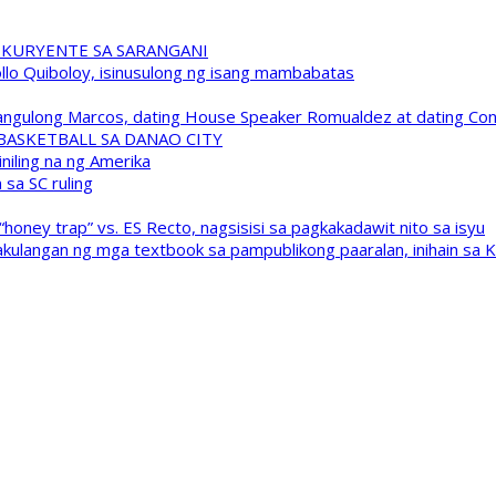
 KURYENTE SA SARANGANI
pollo Quiboloy, isinusulong ng isang mambabatas
 Pangulong Marcos, dating House Speaker Romualdez at dating C
A BASKETBALL SA DANAO CITY
niling na ng Amerika
sa SC ruling
oney trap” vs. ES Recto, nagsisisi sa pagkakadawit nito sa isyu
kulangan ng mga textbook sa pampublikong paaralan, inihain sa 