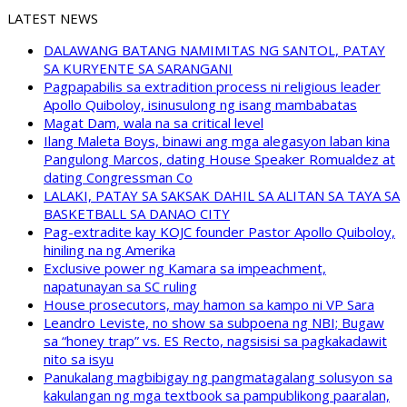
LATEST NEWS
DALAWANG BATANG NAMIMITAS NG SANTOL, PATAY
SA KURYENTE SA SARANGANI
Pagpapabilis sa extradition process ni religious leader
Apollo Quiboloy, isinusulong ng isang mambabatas
Magat Dam, wala na sa critical level
Ilang Maleta Boys, binawi ang mga alegasyon laban kina
Pangulong Marcos, dating House Speaker Romualdez at
dating Congressman Co
LALAKI, PATAY SA SAKSAK DAHIL SA ALITAN SA TAYA SA
BASKETBALL SA DANAO CITY
Pag-extradite kay KOJC founder Pastor Apollo Quiboloy,
hiniling na ng Amerika
Exclusive power ng Kamara sa impeachment,
napatunayan sa SC ruling
House prosecutors, may hamon sa kampo ni VP Sara
Leandro Leviste, no show sa subpoena ng NBI; Bugaw
sa “honey trap” vs. ES Recto, nagsisisi sa pagkakadawit
nito sa isyu
Panukalang magbibigay ng pangmatagalang solusyon sa
kakulangan ng mga textbook sa pampublikong paaralan,