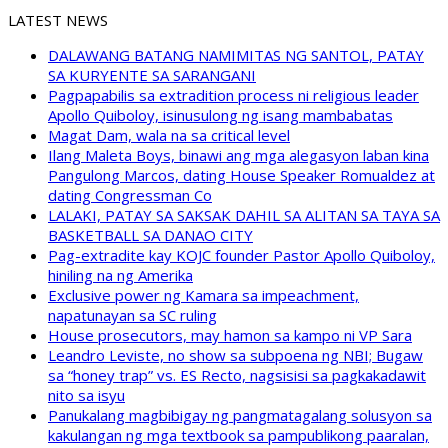
LATEST NEWS
DALAWANG BATANG NAMIMITAS NG SANTOL, PATAY
SA KURYENTE SA SARANGANI
Pagpapabilis sa extradition process ni religious leader
Apollo Quiboloy, isinusulong ng isang mambabatas
Magat Dam, wala na sa critical level
Ilang Maleta Boys, binawi ang mga alegasyon laban kina
Pangulong Marcos, dating House Speaker Romualdez at
dating Congressman Co
LALAKI, PATAY SA SAKSAK DAHIL SA ALITAN SA TAYA SA
BASKETBALL SA DANAO CITY
Pag-extradite kay KOJC founder Pastor Apollo Quiboloy,
hiniling na ng Amerika
Exclusive power ng Kamara sa impeachment,
napatunayan sa SC ruling
House prosecutors, may hamon sa kampo ni VP Sara
Leandro Leviste, no show sa subpoena ng NBI; Bugaw
sa “honey trap” vs. ES Recto, nagsisisi sa pagkakadawit
nito sa isyu
Panukalang magbibigay ng pangmatagalang solusyon sa
kakulangan ng mga textbook sa pampublikong paaralan,