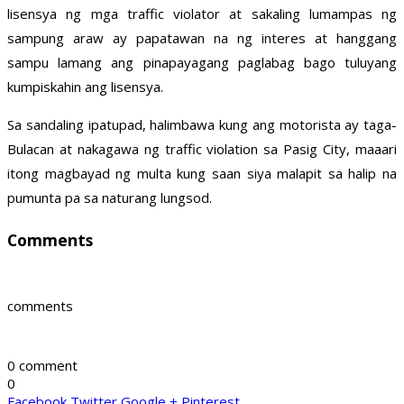
lisensya ng mga traffic violator at sakaling lumampas ng
sampung araw ay papatawan na ng interes at hanggang
sampu lamang ang pinapayagang paglabag bago tuluyang
kumpiskahin ang lisensya.
Sa sandaling ipatupad, halimbawa kung ang motorista ay taga-
Bulacan at nakagawa ng traffic violation sa Pasig City, maaari
itong magbayad ng multa kung saan siya malapit sa halip na
pumunta pa sa naturang lungsod.
Comments
comments
0 comment
0
Facebook
Twitter
Google +
Pinterest