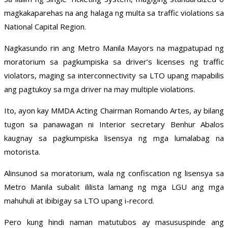
magkakaparehas na ang halaga ng multa sa traffic violations sa
National Capital Region.
Nagkasundo rin ang Metro Manila Mayors na magpatupad ng
moratorium sa pagkumpiska sa driver’s licenses ng traffic
violators, maging sa interconnectivity sa LTO upang mapabilis
ang pagtukoy sa mga driver na may multiple violations.
Ito, ayon kay MMDA Acting Chairman Romando Artes, ay bilang
tugon sa panawagan ni Interior secretary Benhur Abalos
kaugnay sa pagkumpiska lisensya ng mga lumalabag na
motorista.
Alinsunod sa moratorium, wala ng confiscation ng lisensya sa
Metro Manila subalit ililista lamang ng mga LGU ang mga
mahuhuli at ibibigay sa LTO upang i-record.
Pero kung hindi naman matutubos ay masususpinde ang