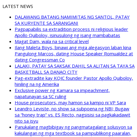
LATEST NEWS
DALAWANG BATANG NAMIMITAS NG SANTOL, PATAY
SA KURYENTE SA SARANGANI
Pagpapabilis sa extradition process ni religious leader
Apollo Quiboloy, isinusulong ng isang mambabatas
Magat Dam, wala na sa critical level
Ilang Maleta Boys, binawi ang mga alegasyon laban kina
Pangulong Marcos, dating House Speaker Romualdez at
dating Congressman Co
LALAKI, PATAY SA SAKSAK DAHIL SA ALITAN SA TAYA SA
BASKETBALL SA DANAO CITY
Pag-extradite kay KOJC founder Pastor Apollo Quiboloy,
hiniling na ng Amerika
Exclusive power ng Kamara sa impeachment,
napatunayan sa SC ruling
House prosecutors, may hamon sa kampo ni VP Sara
Leandro Leviste, no show sa subpoena ng NBI; Bugaw
sa “honey trap” vs. ES Recto, nagsisisi sa pagkakadawit
nito sa isyu
Panukalang magbibigay ng pangmatagalang solusyon sa
kakulangan ng mga textbook sa pampublikong paaralan,