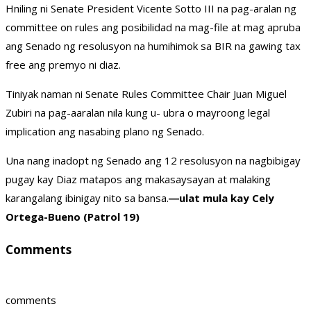
Hniling ni Senate President Vicente Sotto III na pag-aralan ng
committee on rules ang posibilidad na mag-file at mag apruba
ang Senado ng resolusyon na humihimok sa BIR na gawing tax
free ang premyo ni diaz.
Tiniyak naman ni Senate Rules Committee Chair Juan Miguel
Zubiri na pag-aaralan nila kung u- ubra o mayroong legal
implication ang nasabing plano ng Senado.
Una nang inadopt ng Senado ang 12 resolusyon na nagbibigay
pugay kay Diaz matapos ang makasaysayan at malaking
karangalang ibinigay nito sa bansa.
―ulat mula kay Cely
Ortega-Bueno (Patrol 19)
Comments
comments