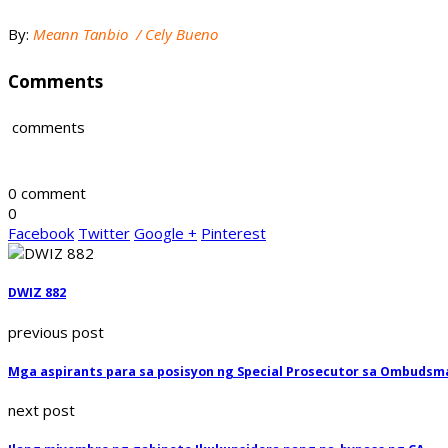
By:
Meann Tanbio / Cely Bueno
Comments
comments
0 comment
0
Facebook
Twitter
Google +
Pinterest
DWIZ 882
previous post
Mga aspirants para sa posisyon ng Special Prosecutor sa Ombudsma
next post