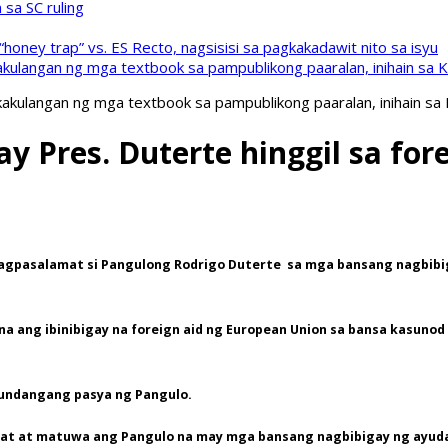
sa SC ruling
oney trap” vs. ES Recto, nagsisisi sa pagkakadawit nito sa isyu
kulangan ng mga textbook sa pampublikong paaralan, inihain sa 
akulangan ng mga textbook sa pampublikong paaralan, inihain sa
y Pres. Duterte hinggil sa for
agpasalamat si Pangulong Rodrigo Duterte sa mga bansang nagbibigay
 na ang ibinibigay na foreign aid ng European Union sa bansa kasunod
akundangang pasya ng Pangulo.
at at matuwa ang Pangulo na may mga bansang nagbibigay ng ayuda s