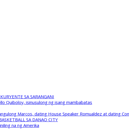
 KURYENTE SA SARANGANI
pollo Quiboloy, isinusulong ng isang mambabatas
 Pangulong Marcos, dating House Speaker Romualdez at dating C
A BASKETBALL SA DANAO CITY
niling na ng Amerika