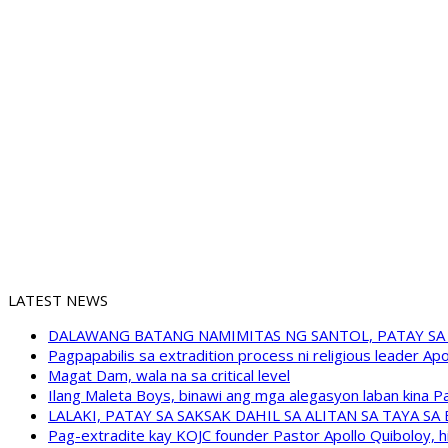
LATEST NEWS
DALAWANG BATANG NAMIMITAS NG SANTOL, PATAY SA
Pagpapabilis sa extradition process ni religious leader A
Magat Dam, wala na sa critical level
Ilang Maleta Boys, binawi ang mga alegasyon laban kina
LALAKI, PATAY SA SAKSAK DAHIL SA ALITAN SA TAYA S
Pag-extradite kay KOJC founder Pastor Apollo Quiboloy, hi