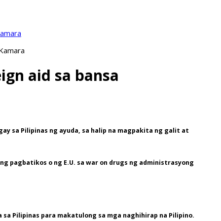
Kamara
 Kamara
eign aid sa bansa
 sa Pilipinas ng ayuda, sa halip na magpakita ng galit at
 ng pagbatikos o ng E.U. sa war on drugs ng administrasyong
a Pilipinas para makatulong sa mga naghihirap na Pilipino.