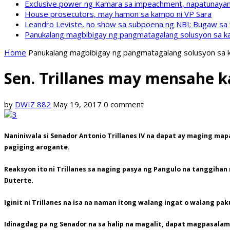
Exclusive power ng Kamara sa impeachment, napatunayan 
House prosecutors, may hamon sa kampo ni VP Sara
Leandro Leviste, no show sa subpoena ng NBI; Bugaw sa “h
Panukalang magbibigay ng pangmatagalang solusyon sa ka
Home
Panukalang magbibigay ng pangmatagalang solusyon sa k
Sen. Trillanes may mensahe ka
by
DWIZ 882
May 19, 2017
0 comment
Naniniwala si Senador Antonio Trillanes IV na dapat ay maging map
pagiging arogante.
Reaksyon ito ni Trillanes sa naging pasya ng Pangulo na tanggihan
Duterte.
Iginit ni Trillanes na isa na naman itong walang ingat o walang p
Idinagdag pa ng Senador na sa halip na magalit, dapat magpasalam