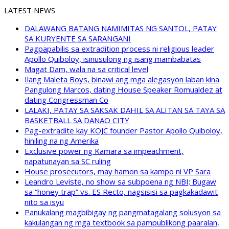
LATEST NEWS
DALAWANG BATANG NAMIMITAS NG SANTOL, PATAY
SA KURYENTE SA SARANGANI
Pagpapabilis sa extradition process ni religious leader
Apollo Quiboloy, isinusulong ng isang mambabatas
Magat Dam, wala na sa critical level
Ilang Maleta Boys, binawi ang mga alegasyon laban kina
Pangulong Marcos, dating House Speaker Romualdez at
dating Congressman Co
LALAKI, PATAY SA SAKSAK DAHIL SA ALITAN SA TAYA SA
BASKETBALL SA DANAO CITY
Pag-extradite kay KOJC founder Pastor Apollo Quiboloy,
hiniling na ng Amerika
Exclusive power ng Kamara sa impeachment,
napatunayan sa SC ruling
House prosecutors, may hamon sa kampo ni VP Sara
Leandro Leviste, no show sa subpoena ng NBI; Bugaw
sa “honey trap” vs. ES Recto, nagsisisi sa pagkakadawit
nito sa isyu
Panukalang magbibigay ng pangmatagalang solusyon sa
kakulangan ng mga textbook sa pampublikong paaralan,