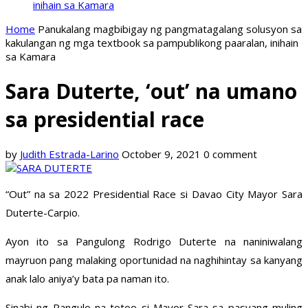
inihain sa Kamara
Home
Panukalang magbibigay ng pangmatagalang solusyon sa
kakulangan ng mga textbook sa pampublikong paaralan, inihain
sa Kamara
Sara Duterte, ‘out’ na umano
sa presidential race
by
Judith Estrada-Larino
October 9, 2021
0 comment
“Out” na sa 2022 Presidential Race si Davao City Mayor Sara
Duterte-Carpio.
Ayon ito sa Pangulong Rodrigo Duterte na naniniwalang
mayruon pang malaking oportunidad na naghihintay sa kanyang
anak lalo aniya’y bata pa naman ito.
Sinabi ng Pangulo na totoo si Mayor Sara sa pasyang muling