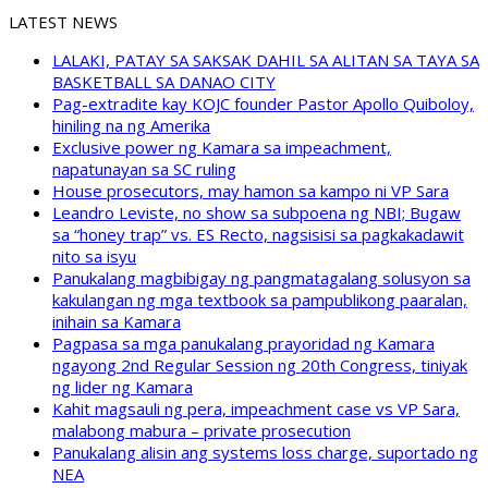
LATEST NEWS
LALAKI, PATAY SA SAKSAK DAHIL SA ALITAN SA TAYA SA
BASKETBALL SA DANAO CITY
Pag-extradite kay KOJC founder Pastor Apollo Quiboloy,
hiniling na ng Amerika
Exclusive power ng Kamara sa impeachment,
napatunayan sa SC ruling
House prosecutors, may hamon sa kampo ni VP Sara
Leandro Leviste, no show sa subpoena ng NBI; Bugaw
sa “honey trap” vs. ES Recto, nagsisisi sa pagkakadawit
nito sa isyu
Panukalang magbibigay ng pangmatagalang solusyon sa
kakulangan ng mga textbook sa pampublikong paaralan,
inihain sa Kamara
Pagpasa sa mga panukalang prayoridad ng Kamara
ngayong 2nd Regular Session ng 20th Congress, tiniyak
ng lider ng Kamara
Kahit magsauli ng pera, impeachment case vs VP Sara,
malabong mabura – private prosecution
Panukalang alisin ang systems loss charge, suportado ng
NEA