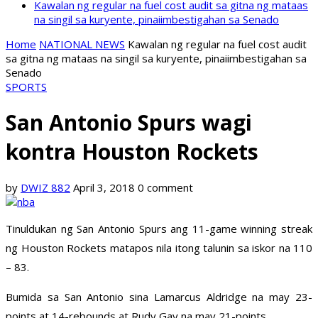
Kawalan ng regular na fuel cost audit sa gitna ng mataas
na singil sa kuryente, pinaiimbestigahan sa Senado
Home
NATIONAL NEWS
Kawalan ng regular na fuel cost audit
sa gitna ng mataas na singil sa kuryente, pinaiimbestigahan sa
Senado
SPORTS
San Antonio Spurs wagi
kontra Houston Rockets
by
DWIZ 882
April 3, 2018
0 comment
Tinuldukan ng San Antonio Spurs ang 11-game winning streak
ng Houston Rockets matapos nila itong talunin sa iskor na 110
– 83.
Bumida sa San Antonio sina Lamarcus Aldridge na may 23-
points at 14-rebounds at Rudy Gay na may 21-points.