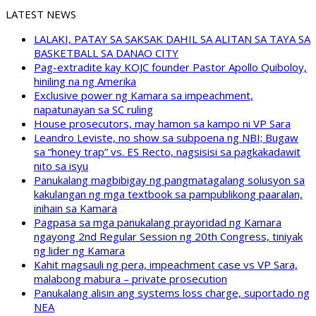
LATEST NEWS
LALAKI, PATAY SA SAKSAK DAHIL SA ALITAN SA TAYA SA
BASKETBALL SA DANAO CITY
Pag-extradite kay KOJC founder Pastor Apollo Quiboloy,
hiniling na ng Amerika
Exclusive power ng Kamara sa impeachment,
napatunayan sa SC ruling
House prosecutors, may hamon sa kampo ni VP Sara
Leandro Leviste, no show sa subpoena ng NBI; Bugaw
sa “honey trap” vs. ES Recto, nagsisisi sa pagkakadawit
nito sa isyu
Panukalang magbibigay ng pangmatagalang solusyon sa
kakulangan ng mga textbook sa pampublikong paaralan,
inihain sa Kamara
Pagpasa sa mga panukalang prayoridad ng Kamara
ngayong 2nd Regular Session ng 20th Congress, tiniyak
ng lider ng Kamara
Kahit magsauli ng pera, impeachment case vs VP Sara,
malabong mabura – private prosecution
Panukalang alisin ang systems loss charge, suportado ng
NEA