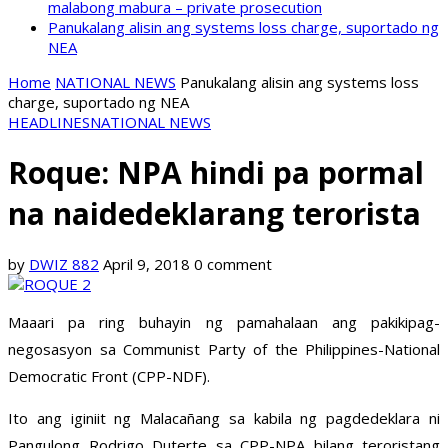
malabong mabura – private prosecution
Panukalang alisin ang systems loss charge, suportado ng
NEA
Home
NATIONAL NEWS
Panukalang alisin ang systems loss
charge, suportado ng NEA
HEADLINES
NATIONAL NEWS
Roque: NPA hindi pa pormal
na naidedeklarang terorista
by
DWIZ 882
April 9, 2018
0 comment
Maaari pa ring buhayin ng pamahalaan ang pakikipag-
negosasyon sa Communist Party of the Philippines-National
Democratic Front (CPP-NDF).
Ito ang iginiit ng Malacañang sa kabila ng pagdedeklara ni
Pangulong Rodrigo Duterte sa CPP-NPA bilang teroristang