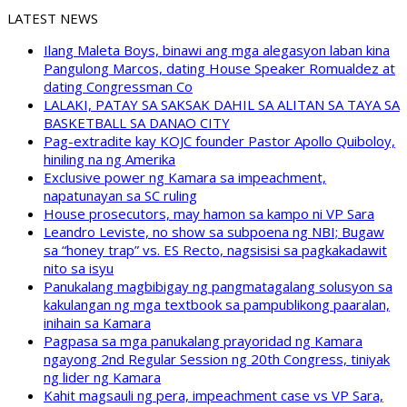
LATEST NEWS
Ilang Maleta Boys, binawi ang mga alegasyon laban kina
Pangulong Marcos, dating House Speaker Romualdez at
dating Congressman Co
LALAKI, PATAY SA SAKSAK DAHIL SA ALITAN SA TAYA SA
BASKETBALL SA DANAO CITY
Pag-extradite kay KOJC founder Pastor Apollo Quiboloy,
hiniling na ng Amerika
Exclusive power ng Kamara sa impeachment,
napatunayan sa SC ruling
House prosecutors, may hamon sa kampo ni VP Sara
Leandro Leviste, no show sa subpoena ng NBI; Bugaw
sa “honey trap” vs. ES Recto, nagsisisi sa pagkakadawit
nito sa isyu
Panukalang magbibigay ng pangmatagalang solusyon sa
kakulangan ng mga textbook sa pampublikong paaralan,
inihain sa Kamara
Pagpasa sa mga panukalang prayoridad ng Kamara
ngayong 2nd Regular Session ng 20th Congress, tiniyak
ng lider ng Kamara
Kahit magsauli ng pera, impeachment case vs VP Sara,