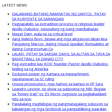
LATEST NEWS
DALAWANG BATANG NAMIMITAS NG SANTOL, PATAY
SA KURYENTE SA SARANGANI
Pagpapabilis sa extradition process ni religious leader
Apollo Quiboloy, isinusulong ng isang mambabatas
Magat Dam, wala na sa critical level
Ilang Maleta Boys, binawi ang mga alegasyon laban kina
Pangulong Marcos, dating House Speaker Romualdez at
dating Congressman Co
LALAKI, PATAY SA SAKSAK DAHIL SA ALITAN SA TAYA SA
BASKETBALL SA DANAO CITY
Pag-extradite kay KOJC founder Pastor Apollo Quiboloy,
hiniling na ng Amerika
Exclusive power ng Kamara sa impeachment,
napatunayan sa SC ruling
House prosecutors, may hamon sa kampo ni VP Sara
Leandro Leviste, no show sa subpoena ng NBI; Bugaw
sa “honey trap” vs. ES Recto, nagsisisi sa pagkakadawit
nito sa isyu
Panukalang magbibigay ng pangmatagalang solusyon sa
kakulangan ng mga textbook sa pampublikong paaralan,