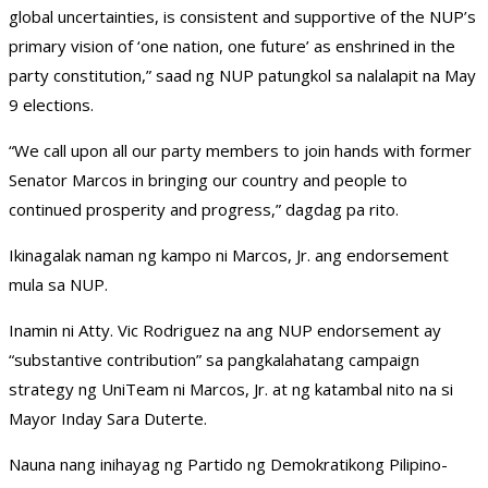
global uncertainties, is consistent and supportive of the NUP’s
primary vision of ‘one nation, one future’ as enshrined in the
party constitution,” saad ng NUP patungkol sa nalalapit na May
9 elections.
“We call upon all our party members to join hands with former
Senator Marcos in bringing our country and people to
continued prosperity and progress,” dagdag pa rito.
Ikinagalak naman ng kampo ni Marcos, Jr. ang endorsement
mula sa NUP.
Inamin ni Atty. Vic Rodriguez na ang NUP endorsement ay
“substantive contribution” sa pangkalahatang campaign
strategy ng UniTeam ni Marcos, Jr. at ng katambal nito na si
Mayor Inday Sara Duterte.
Nauna nang inihayag ng Partido ng Demokratikong Pilipino-