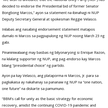
decided to endorse the Presidential bid of former Senator
Bongbong Marcos,” ayon sa statement na ibinahagi ni NUP
Deputy Secretary General at spokesman Reggie Velasco.
Inilabas ang nasabing endorsement statement matapos
dumalo ni Marcos sa pagpupulong ng NUP noong March 23 ng
gabi.
Pinaniniwalaang may basbas ng bilyonaryong si Enrique Razon,
na kilalang supporter ng NUP, ang pag-endorso kay Marcos
bilang “presidential choice” ng partido.
Ayon pa kay Velasco, ang plataporma ni Marcos, Jr. para sa
pagkakaisa ay nakahanay sa pananaw ng NUP na “one nation,
one future” na diskarte sa pamumuno.
“BBM’s call for unity as the basic strategy for economic
recovery, amidst the continuing COVID-19 pandemic and