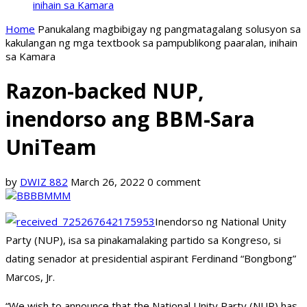
inihain sa Kamara
Home
Panukalang magbibigay ng pangmatagalang solusyon sa
kakulangan ng mga textbook sa pampublikong paaralan, inihain
sa Kamara
Razon-backed NUP,
inendorso ang BBM-Sara
UniTeam
by
DWIZ 882
March 26, 2022
0 comment
Inendorso ng National Unity
Party (NUP), isa sa pinakamalaking partido sa Kongreso, si
dating senador at presidential aspirant Ferdinand “Bongbong”
Marcos, Jr.
“We wish to announce that the National Unity Party (NUP) has