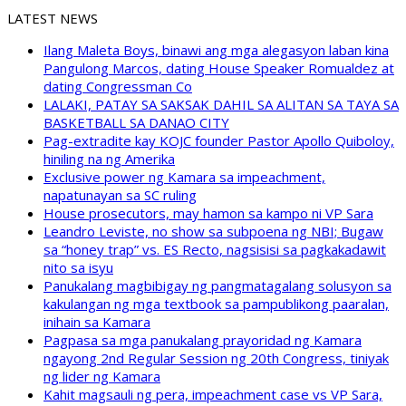
LATEST NEWS
Ilang Maleta Boys, binawi ang mga alegasyon laban kina
Pangulong Marcos, dating House Speaker Romualdez at
dating Congressman Co
LALAKI, PATAY SA SAKSAK DAHIL SA ALITAN SA TAYA SA
BASKETBALL SA DANAO CITY
Pag-extradite kay KOJC founder Pastor Apollo Quiboloy,
hiniling na ng Amerika
Exclusive power ng Kamara sa impeachment,
napatunayan sa SC ruling
House prosecutors, may hamon sa kampo ni VP Sara
Leandro Leviste, no show sa subpoena ng NBI; Bugaw
sa “honey trap” vs. ES Recto, nagsisisi sa pagkakadawit
nito sa isyu
Panukalang magbibigay ng pangmatagalang solusyon sa
kakulangan ng mga textbook sa pampublikong paaralan,
inihain sa Kamara
Pagpasa sa mga panukalang prayoridad ng Kamara
ngayong 2nd Regular Session ng 20th Congress, tiniyak
ng lider ng Kamara
Kahit magsauli ng pera, impeachment case vs VP Sara,