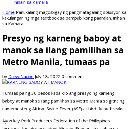
inihain sa Kamara
Home
Panukalang magbibigay ng pangmatagalang solusyon sa
kakulangan ng mga textbook sa pampublikong paaralan, inihain
sa Kamara
Presyo ng karneng baboy at
manok sa ilang pamilihan sa
Metro Manila, tumaas pa
by
Drew Nacino
July 18, 2022
0 comment
Tumaas pa ng 30 pesos kada kilo ang presyo ng karneng
baboy at manok sa ilang pamilihan sa Metro Manila sa gitna ng
namemesteng African Swine Fever (ASF) at bird flu outbreaks.
Ayon kay Pork Producers Federation of the Philippines
Incorporated vice president Nicanor Briones, inaasahan na