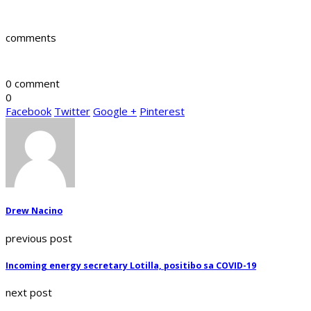
comments
0 comment
0
Facebook
Twitter
Google +
Pinterest
Drew Nacino
previous post
Incoming energy secretary Lotilla, positibo sa COVID-19
next post