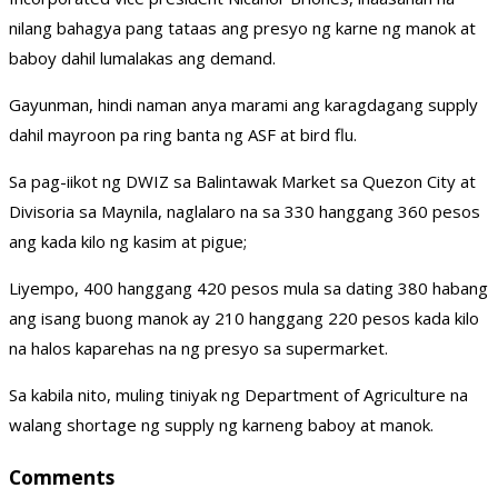
nilang bahagya pang tataas ang presyo ng karne ng manok at
baboy dahil lumalakas ang demand.
Gayunman, hindi naman anya marami ang karagdagang supply
dahil mayroon pa ring banta ng ASF at bird flu.
Sa pag-iikot ng DWIZ sa Balintawak Market sa Quezon City at
Divisoria sa Maynila, naglalaro na sa 330 hanggang 360 pesos
ang kada kilo ng kasim at pigue;
Liyempo, 400 hanggang 420 pesos mula sa dating 380 habang
ang isang buong manok ay 210 hanggang 220 pesos kada kilo
na halos kaparehas na ng presyo sa supermarket.
Sa kabila nito, muling tiniyak ng Department of Agriculture na
walang shortage ng supply ng karneng baboy at manok.
Comments