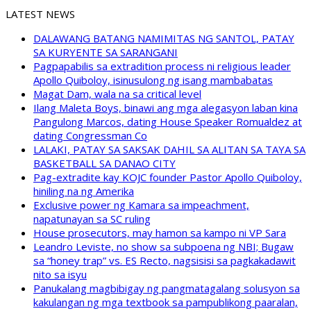
LATEST NEWS
DALAWANG BATANG NAMIMITAS NG SANTOL, PATAY
SA KURYENTE SA SARANGANI
Pagpapabilis sa extradition process ni religious leader
Apollo Quiboloy, isinusulong ng isang mambabatas
Magat Dam, wala na sa critical level
Ilang Maleta Boys, binawi ang mga alegasyon laban kina
Pangulong Marcos, dating House Speaker Romualdez at
dating Congressman Co
LALAKI, PATAY SA SAKSAK DAHIL SA ALITAN SA TAYA SA
BASKETBALL SA DANAO CITY
Pag-extradite kay KOJC founder Pastor Apollo Quiboloy,
hiniling na ng Amerika
Exclusive power ng Kamara sa impeachment,
napatunayan sa SC ruling
House prosecutors, may hamon sa kampo ni VP Sara
Leandro Leviste, no show sa subpoena ng NBI; Bugaw
sa “honey trap” vs. ES Recto, nagsisisi sa pagkakadawit
nito sa isyu
Panukalang magbibigay ng pangmatagalang solusyon sa
kakulangan ng mga textbook sa pampublikong paaralan,