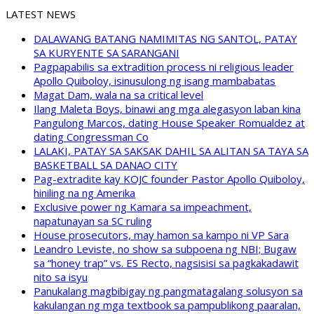
LATEST NEWS
DALAWANG BATANG NAMIMITAS NG SANTOL, PATAY
SA KURYENTE SA SARANGANI
Pagpapabilis sa extradition process ni religious leader
Apollo Quiboloy, isinusulong ng isang mambabatas
Magat Dam, wala na sa critical level
Ilang Maleta Boys, binawi ang mga alegasyon laban kina
Pangulong Marcos, dating House Speaker Romualdez at
dating Congressman Co
LALAKI, PATAY SA SAKSAK DAHIL SA ALITAN SA TAYA SA
BASKETBALL SA DANAO CITY
Pag-extradite kay KOJC founder Pastor Apollo Quiboloy,
hiniling na ng Amerika
Exclusive power ng Kamara sa impeachment,
napatunayan sa SC ruling
House prosecutors, may hamon sa kampo ni VP Sara
Leandro Leviste, no show sa subpoena ng NBI; Bugaw
sa “honey trap” vs. ES Recto, nagsisisi sa pagkakadawit
nito sa isyu
Panukalang magbibigay ng pangmatagalang solusyon sa
kakulangan ng mga textbook sa pampublikong paaralan,