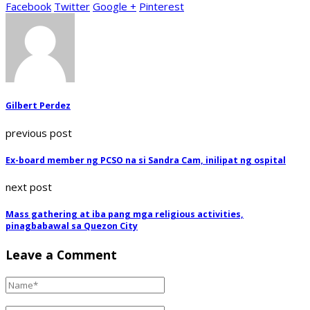
Facebook
Twitter
Google +
Pinterest
Gilbert Perdez
previous post
Ex-board member ng PCSO na si Sandra Cam, inilipat ng ospital
next post
Mass gathering at iba pang mga religious activities,
pinagbabawal sa Quezon City
Leave a Comment