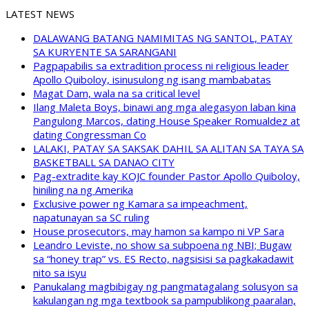
LATEST NEWS
DALAWANG BATANG NAMIMITAS NG SANTOL, PATAY
SA KURYENTE SA SARANGANI
Pagpapabilis sa extradition process ni religious leader
Apollo Quiboloy, isinusulong ng isang mambabatas
Magat Dam, wala na sa critical level
Ilang Maleta Boys, binawi ang mga alegasyon laban kina
Pangulong Marcos, dating House Speaker Romualdez at
dating Congressman Co
LALAKI, PATAY SA SAKSAK DAHIL SA ALITAN SA TAYA SA
BASKETBALL SA DANAO CITY
Pag-extradite kay KOJC founder Pastor Apollo Quiboloy,
hiniling na ng Amerika
Exclusive power ng Kamara sa impeachment,
napatunayan sa SC ruling
House prosecutors, may hamon sa kampo ni VP Sara
Leandro Leviste, no show sa subpoena ng NBI; Bugaw
sa “honey trap” vs. ES Recto, nagsisisi sa pagkakadawit
nito sa isyu
Panukalang magbibigay ng pangmatagalang solusyon sa
kakulangan ng mga textbook sa pampublikong paaralan,