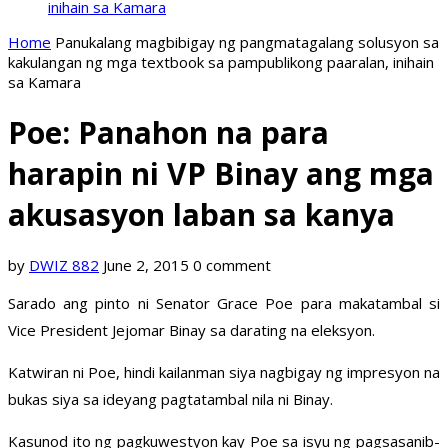
inihain sa Kamara
Home
Panukalang magbibigay ng pangmatagalang solusyon sa
kakulangan ng mga textbook sa pampublikong paaralan, inihain
sa Kamara
Poe: Panahon na para
harapin ni VP Binay ang mga
akusasyon laban sa kanya
by
DWIZ 882
June 2, 2015
0 comment
Sarado ang pinto ni Senator Grace Poe para makatambal si
Vice President Jejomar Binay sa darating na eleksyon.
Katwiran ni Poe, hindi kailanman siya nagbigay ng impresyon na
bukas siya sa ideyang pagtatambal nila ni Binay.
Kasunod ito ng pagkuwestyon kay Poe sa isyu ng pagsasanib-