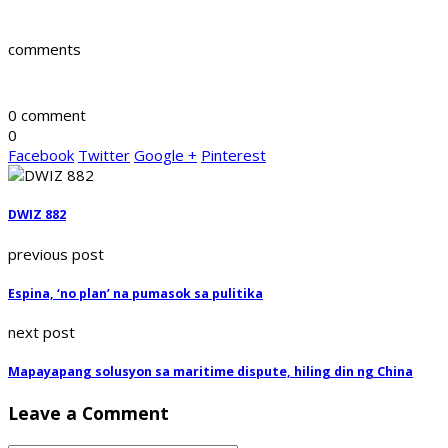
comments
0 comment
0
Facebook
Twitter
Google +
Pinterest
DWIZ 882
previous post
Espina, ‘no plan’ na pumasok sa pulitika
next post
Mapayapang solusyon sa maritime dispute, hiling din ng China
Leave a Comment