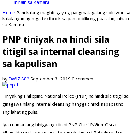
inihain sa Kamara
Home
Panukalang magbibigay ng pangmatagalang solusyon sa
kakulangan ng mga textbook sa pampublikong paaralan, inihain
sa Kamara
PNP tiniyak na hindi sila
titigil sa internal cleansing
sa kapulisan
by
DWIZ 882
September 3, 2019
0 comment
Tiniyak ng Philippine National Police (PNP) na hindi sila titigil sa
ginagawa nilang internal cleansing hangga’t hindi napapatino
ang lahat ng pulis.
Iyan naman ang binigyang diin ni PNP Chief P/Gen. Oscar
Albayalde matapos maaresto kamakalawa si Patrolman Leo