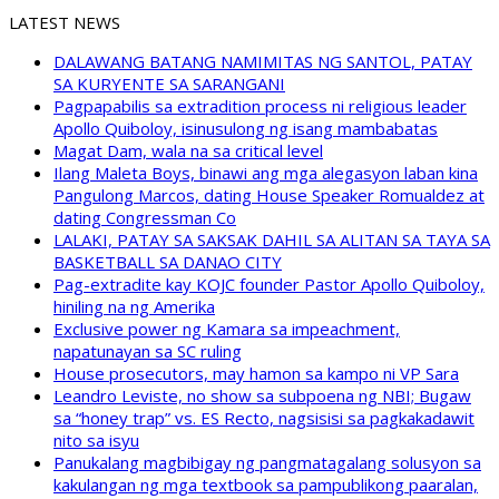
LATEST NEWS
DALAWANG BATANG NAMIMITAS NG SANTOL, PATAY
SA KURYENTE SA SARANGANI
Pagpapabilis sa extradition process ni religious leader
Apollo Quiboloy, isinusulong ng isang mambabatas
Magat Dam, wala na sa critical level
Ilang Maleta Boys, binawi ang mga alegasyon laban kina
Pangulong Marcos, dating House Speaker Romualdez at
dating Congressman Co
LALAKI, PATAY SA SAKSAK DAHIL SA ALITAN SA TAYA SA
BASKETBALL SA DANAO CITY
Pag-extradite kay KOJC founder Pastor Apollo Quiboloy,
hiniling na ng Amerika
Exclusive power ng Kamara sa impeachment,
napatunayan sa SC ruling
House prosecutors, may hamon sa kampo ni VP Sara
Leandro Leviste, no show sa subpoena ng NBI; Bugaw
sa “honey trap” vs. ES Recto, nagsisisi sa pagkakadawit
nito sa isyu
Panukalang magbibigay ng pangmatagalang solusyon sa
kakulangan ng mga textbook sa pampublikong paaralan,