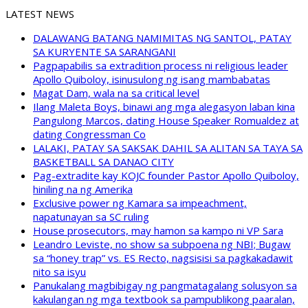
LATEST NEWS
DALAWANG BATANG NAMIMITAS NG SANTOL, PATAY
SA KURYENTE SA SARANGANI
Pagpapabilis sa extradition process ni religious leader
Apollo Quiboloy, isinusulong ng isang mambabatas
Magat Dam, wala na sa critical level
Ilang Maleta Boys, binawi ang mga alegasyon laban kina
Pangulong Marcos, dating House Speaker Romualdez at
dating Congressman Co
LALAKI, PATAY SA SAKSAK DAHIL SA ALITAN SA TAYA SA
BASKETBALL SA DANAO CITY
Pag-extradite kay KOJC founder Pastor Apollo Quiboloy,
hiniling na ng Amerika
Exclusive power ng Kamara sa impeachment,
napatunayan sa SC ruling
House prosecutors, may hamon sa kampo ni VP Sara
Leandro Leviste, no show sa subpoena ng NBI; Bugaw
sa “honey trap” vs. ES Recto, nagsisisi sa pagkakadawit
nito sa isyu
Panukalang magbibigay ng pangmatagalang solusyon sa
kakulangan ng mga textbook sa pampublikong paaralan,