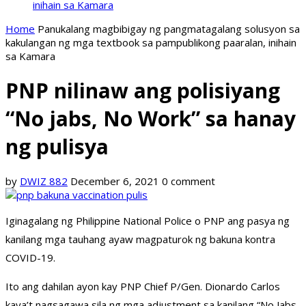
inihain sa Kamara
Home
Panukalang magbibigay ng pangmatagalang solusyon sa
kakulangan ng mga textbook sa pampublikong paaralan, inihain
sa Kamara
PNP nilinaw ang polisiyang
“No jabs, No Work” sa hanay
ng pulisya
by
DWIZ 882
December 6, 2021
0 comment
Iginagalang ng Philippine National Police o PNP ang pasya ng
kanilang mga tauhang ayaw magpaturok ng bakuna kontra
COVID-19.
Ito ang dahilan ayon kay PNP Chief P/Gen. Dionardo Carlos
kaya’t nagsagawa sila ng mga adjustment sa kanilang “No Jabs,