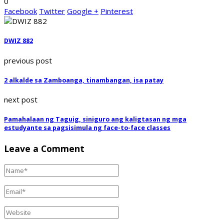
0
Facebook
Twitter
Google +
Pinterest
DWIZ 882
previous post
2 alkalde sa Zamboanga, tinambangan, isa patay
next post
Pamahalaan ng Taguig, siniguro ang kaligtasan ng mga
estudyante sa pagsisimula ng face-to-face classes
Leave a Comment