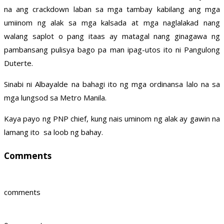
na ang crackdown laban sa mga tambay kabilang ang mga
umiinom ng alak sa mga kalsada at mga naglalakad nang
walang saplot o pang itaas ay matagal nang ginagawa ng
pambansang pulisya bago pa man ipag-utos ito ni Pangulong
Duterte.
Sinabi ni Albayalde na bahagi ito ng mga ordinansa lalo na sa
mga lungsod sa Metro Manila.
Kaya payo ng PNP chief, kung nais uminom ng alak ay gawin na
lamang ito sa loob ng bahay.
Comments
comments