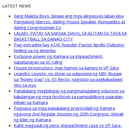
LATEST NEWS
Ilang Maleta Boys, binawi ang mga alegasyon laban kina
Pangulong Marcos, dating House Speaker Romualdez at
dating Congressman Co
LALAKI, PATAY SA SAKSAK DAHIL SA ALITAN SA TAYA SA
BASKETBALL SA DANAO CITY
Pag-extradite kay KOJC founder Pastor Apollo Quiboloy,
hiniling na ng Amerika
Exclusive power ng Kamara sa impeachment,
napatunayan sa SC ruling
House prosecutors, may hamon sa kampo ni VP Sara
Leandro Leviste, no show sa subpoena ng NBI; Bugaw
sa “honey trap” vs. ES Recto, nagsisisi sa pagkakadawit
nito sa isyu
Panukalang magbibigay ng pangmatagalang solusyon sa
kakulangan ng mga textbook sa pampublikong paaralan,
inihain sa Kamara
Pagpasa sa mga panukalang prayoridad ng Kamara
ngayong 2nd Regular Session ng 20th Congress, tiniyak
ng lider ng Kamara
Kahit magsauli ng pera, impeachment case vs VP Sara,