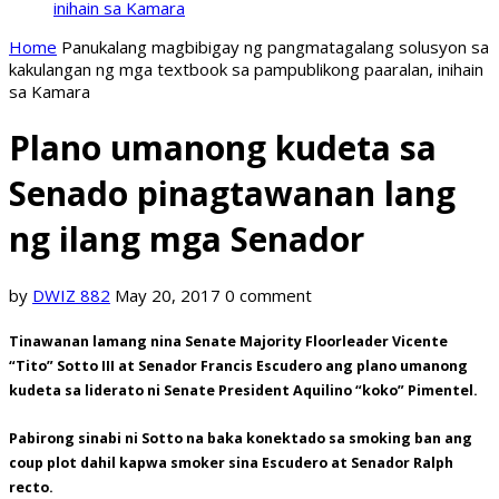
inihain sa Kamara
Home
Panukalang magbibigay ng pangmatagalang solusyon sa
kakulangan ng mga textbook sa pampublikong paaralan, inihain
sa Kamara
Plano umanong kudeta sa
Senado pinagtawanan lang
ng ilang mga Senador
by
DWIZ 882
May 20, 2017
0 comment
Tinawanan lamang nina Senate Majority Floorleader Vicente
“Tito” Sotto III at Senador Francis Escudero ang plano umanong
kudeta sa liderato ni Senate President Aquilino “koko” Pimentel.
Pabirong sinabi ni Sotto na baka konektado sa smoking ban ang
coup plot dahil kapwa smoker sina Escudero at Senador Ralph
recto.