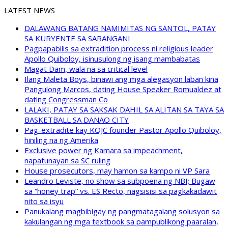
LATEST NEWS
DALAWANG BATANG NAMIMITAS NG SANTOL, PATAY
SA KURYENTE SA SARANGANI
Pagpapabilis sa extradition process ni religious leader
Apollo Quiboloy, isinusulong ng isang mambabatas
Magat Dam, wala na sa critical level
Ilang Maleta Boys, binawi ang mga alegasyon laban kina
Pangulong Marcos, dating House Speaker Romualdez at
dating Congressman Co
LALAKI, PATAY SA SAKSAK DAHIL SA ALITAN SA TAYA SA
BASKETBALL SA DANAO CITY
Pag-extradite kay KOJC founder Pastor Apollo Quiboloy,
hiniling na ng Amerika
Exclusive power ng Kamara sa impeachment,
napatunayan sa SC ruling
House prosecutors, may hamon sa kampo ni VP Sara
Leandro Leviste, no show sa subpoena ng NBI; Bugaw
sa “honey trap” vs. ES Recto, nagsisisi sa pagkakadawit
nito sa isyu
Panukalang magbibigay ng pangmatagalang solusyon sa
kakulangan ng mga textbook sa pampublikong paaralan,