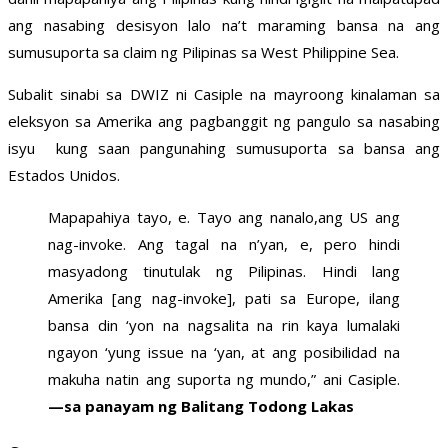
ang nasabing desisyon lalo na’t maraming bansa na ang
sumusuporta sa claim ng Pilipinas sa West Philippine Sea.
Subalit sinabi sa DWIZ ni Casiple na mayroong kinalaman sa
eleksyon sa Amerika ang pagbanggit ng pangulo sa nasabing
isyu kung saan pangunahing sumusuporta sa bansa ang
Estados Unidos.
Mapapahiya tayo, e. Tayo ang nanalo,ang US ang
nag-invoke. Ang tagal na n’yan, e, pero hindi
masyadong tinutulak ng Pilipinas. Hindi lang
Amerika [ang nag-invoke], pati sa Europe, ilang
bansa din ‘yon na nagsalita na rin kaya lumalaki
ngayon ‘yung issue na ‘yan, at ang posibilidad na
makuha natin ang suporta ng mundo,” ani Casiple.
—sa panayam ng Balitang Todong Lakas