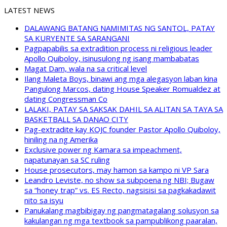
LATEST NEWS
DALAWANG BATANG NAMIMITAS NG SANTOL, PATAY
SA KURYENTE SA SARANGANI
Pagpapabilis sa extradition process ni religious leader
Apollo Quiboloy, isinusulong ng isang mambabatas
Magat Dam, wala na sa critical level
Ilang Maleta Boys, binawi ang mga alegasyon laban kina
Pangulong Marcos, dating House Speaker Romualdez at
dating Congressman Co
LALAKI, PATAY SA SAKSAK DAHIL SA ALITAN SA TAYA SA
BASKETBALL SA DANAO CITY
Pag-extradite kay KOJC founder Pastor Apollo Quiboloy,
hiniling na ng Amerika
Exclusive power ng Kamara sa impeachment,
napatunayan sa SC ruling
House prosecutors, may hamon sa kampo ni VP Sara
Leandro Leviste, no show sa subpoena ng NBI; Bugaw
sa “honey trap” vs. ES Recto, nagsisisi sa pagkakadawit
nito sa isyu
Panukalang magbibigay ng pangmatagalang solusyon sa
kakulangan ng mga textbook sa pampublikong paaralan,