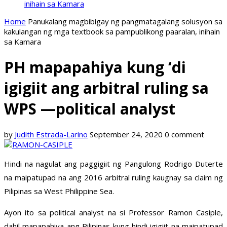
inihain sa Kamara
Home
Panukalang magbibigay ng pangmatagalang solusyon sa
kakulangan ng mga textbook sa pampublikong paaralan, inihain
sa Kamara
PH mapapahiya kung ‘di
igigiit ang arbitral ruling sa
WPS —political analyst
by
Judith Estrada-Larino
September 24, 2020
0 comment
Hindi na nagulat ang paggigiit ng Pangulong Rodrigo Duterte
na maipatupad na ang 2016 arbitral ruling kaugnay sa claim ng
Pilipinas sa West Philippine Sea.
Ayon ito sa political analyst na si Professor Ramon Casiple,
dahil mapapahiya ang Pilipinas kung hindi igigiit na maipatupad