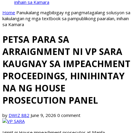
inihain sa Kamara
Home
Panukalang magbibigay ng pangmatagalang solusyon sa
kakulangan ng mga textbook sa pampublikong paaralan, inihain
sa Kamara
PETSA PARA SA
ARRAIGNMENT NI VP SARA
KAUGNAY SA IMPEACHMENT
PROCEEDINGS, HINIHINTAY
NA NG HOUSE
PROSECUTION PANEL
by
DWIZ 882
June 9, 2026
0 comment
Iginiit ni House impeachment prosecutor at Manila