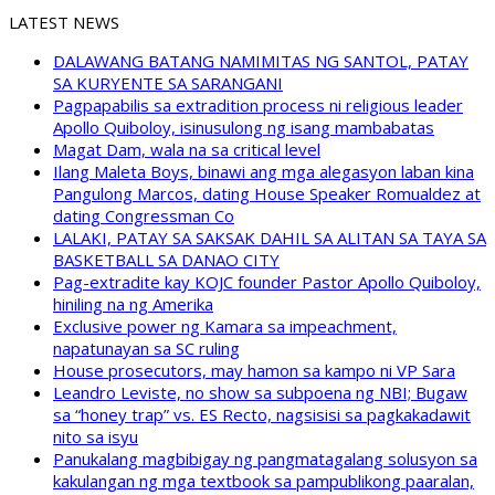
LATEST NEWS
DALAWANG BATANG NAMIMITAS NG SANTOL, PATAY
SA KURYENTE SA SARANGANI
Pagpapabilis sa extradition process ni religious leader
Apollo Quiboloy, isinusulong ng isang mambabatas
Magat Dam, wala na sa critical level
Ilang Maleta Boys, binawi ang mga alegasyon laban kina
Pangulong Marcos, dating House Speaker Romualdez at
dating Congressman Co
LALAKI, PATAY SA SAKSAK DAHIL SA ALITAN SA TAYA SA
BASKETBALL SA DANAO CITY
Pag-extradite kay KOJC founder Pastor Apollo Quiboloy,
hiniling na ng Amerika
Exclusive power ng Kamara sa impeachment,
napatunayan sa SC ruling
House prosecutors, may hamon sa kampo ni VP Sara
Leandro Leviste, no show sa subpoena ng NBI; Bugaw
sa “honey trap” vs. ES Recto, nagsisisi sa pagkakadawit
nito sa isyu
Panukalang magbibigay ng pangmatagalang solusyon sa
kakulangan ng mga textbook sa pampublikong paaralan,