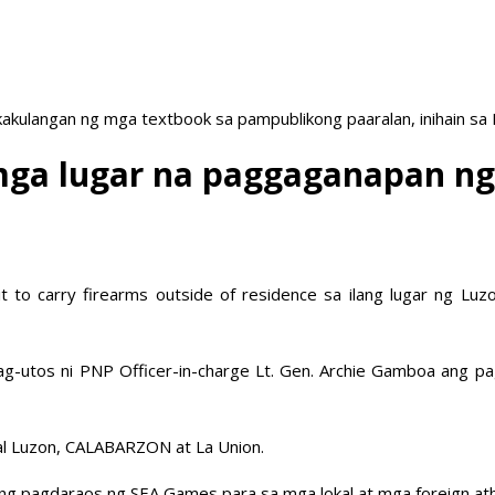
akulangan ng mga textbook sa pampublikong paaralan, inihain sa
a mga lugar na paggaganapan 
to carry firearms outside of residence sa ilang lugar ng Luzo
-utos ni PNP Officer-in-charge Lt. Gen. Archie Gamboa ang p
ral Luzon, CALABARZON at La Union.
ng pagdaraos ng SEA Games para sa mga lokal at mga foreign ath