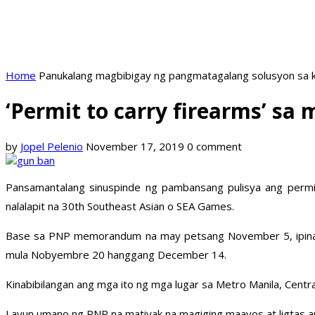
Home
Panukalang magbibigay ng pangmatagalang solusyon sa k
‘Permit to carry firearms’ s
by
Jopel Pelenio
November 17, 2019
0 comment
Pansamantalang sinuspinde ng pambansang pulisya ang permit 
nalalapit na 30th Southeast Asian o SEA Games.
Base sa PNP memorandum na may petsang November 5, ipinag
mula Nobyembre 20 hanggang December 14.
Kinabibilangan ang mga ito ng mga lugar sa Metro Manila, Cent
Layun umano ng PNP na matiyak na magiging maayos at ligtas a