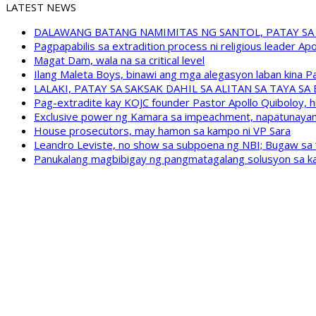
LATEST NEWS
DALAWANG BATANG NAMIMITAS NG SANTOL, PATAY SA
Pagpapabilis sa extradition process ni religious leader A
Magat Dam, wala na sa critical level
Ilang Maleta Boys, binawi ang mga alegasyon laban kina
LALAKI, PATAY SA SAKSAK DAHIL SA ALITAN SA TAYA S
Pag-extradite kay KOJC founder Pastor Apollo Quiboloy, hi
Exclusive power ng Kamara sa impeachment, napatunayan 
House prosecutors, may hamon sa kampo ni VP Sara
Leandro Leviste, no show sa subpoena ng NBI; Bugaw sa “h
Panukalang magbibigay ng pangmatagalang solusyon sa ka