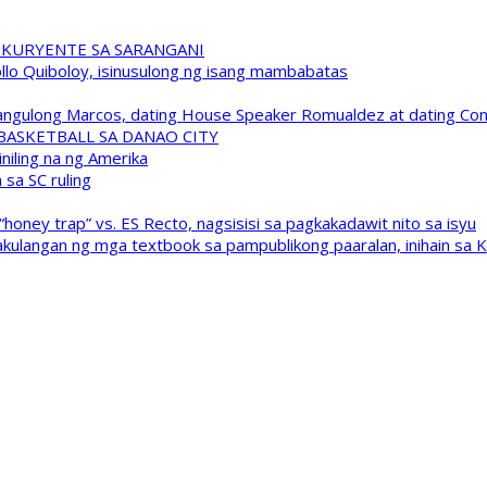
 KURYENTE SA SARANGANI
pollo Quiboloy, isinusulong ng isang mambabatas
 Pangulong Marcos, dating House Speaker Romualdez at dating C
A BASKETBALL SA DANAO CITY
niling na ng Amerika
sa SC ruling
oney trap” vs. ES Recto, nagsisisi sa pagkakadawit nito sa isyu
kulangan ng mga textbook sa pampublikong paaralan, inihain sa 