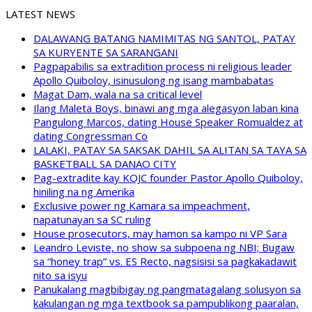
LATEST NEWS
DALAWANG BATANG NAMIMITAS NG SANTOL, PATAY
SA KURYENTE SA SARANGANI
Pagpapabilis sa extradition process ni religious leader
Apollo Quiboloy, isinusulong ng isang mambabatas
Magat Dam, wala na sa critical level
Ilang Maleta Boys, binawi ang mga alegasyon laban kina
Pangulong Marcos, dating House Speaker Romualdez at
dating Congressman Co
LALAKI, PATAY SA SAKSAK DAHIL SA ALITAN SA TAYA SA
BASKETBALL SA DANAO CITY
Pag-extradite kay KOJC founder Pastor Apollo Quiboloy,
hiniling na ng Amerika
Exclusive power ng Kamara sa impeachment,
napatunayan sa SC ruling
House prosecutors, may hamon sa kampo ni VP Sara
Leandro Leviste, no show sa subpoena ng NBI; Bugaw
sa “honey trap” vs. ES Recto, nagsisisi sa pagkakadawit
nito sa isyu
Panukalang magbibigay ng pangmatagalang solusyon sa
kakulangan ng mga textbook sa pampublikong paaralan,