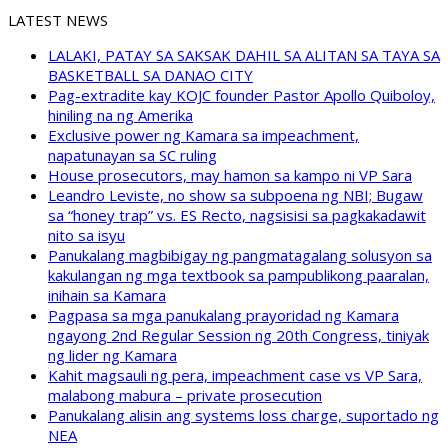
LATEST NEWS
LALAKI, PATAY SA SAKSAK DAHIL SA ALITAN SA TAYA SA
BASKETBALL SA DANAO CITY
Pag-extradite kay KOJC founder Pastor Apollo Quiboloy,
hiniling na ng Amerika
Exclusive power ng Kamara sa impeachment,
napatunayan sa SC ruling
House prosecutors, may hamon sa kampo ni VP Sara
Leandro Leviste, no show sa subpoena ng NBI; Bugaw
sa “honey trap” vs. ES Recto, nagsisisi sa pagkakadawit
nito sa isyu
Panukalang magbibigay ng pangmatagalang solusyon sa
kakulangan ng mga textbook sa pampublikong paaralan,
inihain sa Kamara
Pagpasa sa mga panukalang prayoridad ng Kamara
ngayong 2nd Regular Session ng 20th Congress, tiniyak
ng lider ng Kamara
Kahit magsauli ng pera, impeachment case vs VP Sara,
malabong mabura – private prosecution
Panukalang alisin ang systems loss charge, suportado ng
NEA