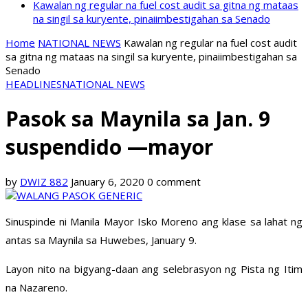
Kawalan ng regular na fuel cost audit sa gitna ng mataas
na singil sa kuryente, pinaiimbestigahan sa Senado
Home
NATIONAL NEWS
Kawalan ng regular na fuel cost audit
sa gitna ng mataas na singil sa kuryente, pinaiimbestigahan sa
Senado
HEADLINES
NATIONAL NEWS
Pasok sa Maynila sa Jan. 9
suspendido —mayor
by
DWIZ 882
January 6, 2020
0 comment
Sinuspinde ni Manila Mayor Isko Moreno ang klase sa lahat ng
antas sa Maynila sa Huwebes, January 9.
Layon nito na bigyang-daan ang selebrasyon ng Pista ng Itim
na Nazareno.