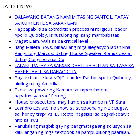
LATEST NEWS
DALAWANG BATANG NAMIMITAS NG SANTOL, PATAY
SA KURYENTE SA SARANGANI
Pagpapabilis sa extradition process ni religious leader
Apollo Quiboloy, isinusulong ng isang mambabatas
Magat Dam, wala na sa critical level
Ilang Maleta Boys, binawi ang mga alegasyon laban kina
Pangulong Marcos, dating House Speaker Romualdez at
dating Congressman Co
LALAKI, PATAY SA SAKSAK DAHIL SA ALITAN SA TAYA SA
BASKETBALL SA DANAO CITY
Pag-extradite kay KOJC founder Pastor Apollo Quiboloy,
hiniling na ng Amerika
Exclusive power ng Kamara sa impeachment,
napatunayan sa SC ruling
House prosecutors, may hamon sa kampo ni VP Sara
Leandro Leviste, no show sa subpoena ng NBI; Bugaw
sa “honey trap” vs. ES Recto, nagsisisi sa pagkakadawit
nito sa isyu
Panukalang magbibigay ng pangmatagalang solusyon sa
kakulangan ng mga textbook sa pampublikong paaralan,