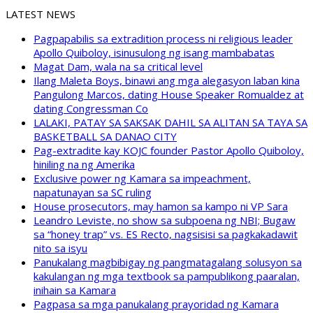
LATEST NEWS
Pagpapabilis sa extradition process ni religious leader
Apollo Quiboloy, isinusulong ng isang mambabatas
Magat Dam, wala na sa critical level
Ilang Maleta Boys, binawi ang mga alegasyon laban kina
Pangulong Marcos, dating House Speaker Romualdez at
dating Congressman Co
LALAKI, PATAY SA SAKSAK DAHIL SA ALITAN SA TAYA SA
BASKETBALL SA DANAO CITY
Pag-extradite kay KOJC founder Pastor Apollo Quiboloy,
hiniling na ng Amerika
Exclusive power ng Kamara sa impeachment,
napatunayan sa SC ruling
House prosecutors, may hamon sa kampo ni VP Sara
Leandro Leviste, no show sa subpoena ng NBI; Bugaw
sa “honey trap” vs. ES Recto, nagsisisi sa pagkakadawit
nito sa isyu
Panukalang magbibigay ng pangmatagalang solusyon sa
kakulangan ng mga textbook sa pampublikong paaralan,
inihain sa Kamara
Pagpasa sa mga panukalang prayoridad ng Kamara