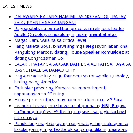
LATEST NEWS
DALAWANG BATANG NAMIMITAS NG SANTOL, PATAY
SA KURYENTE SA SARANGANI
Pagpapabilis sa extradition process ni religious leader
Apollo Quiboloy, isinusulong ng isang mambabatas
Magat Dam, wala na sa critical level
Ilang Maleta Boys, binawi ang mga alegasyon laban kina
Pangulong Marcos, dating House Speaker Romualdez at
dating Congressman Co
LALAKI, PATAY SA SAKSAK DAHIL SA ALITAN SA TAYA SA
BASKETBALL SA DANAO CITY
Pag-extradite kay KOJC founder Pastor Apollo Quiboloy,
hiniling na ng Amerika
Exclusive power ng Kamara sa impeachment,
napatunayan sa SC ruling
House prosecutors, may hamon sa kampo ni VP Sara
Leandro Leviste, no show sa subpoena ng NBI; Bugaw
sa “honey trap” vs. ES Recto, nagsisisi sa pagkakadawit
nito sa isyu
Panukalang magbibigay ng pangmatagalang solusyon sa
kakulangan ng mga textbook sa pampublikong paaralan,