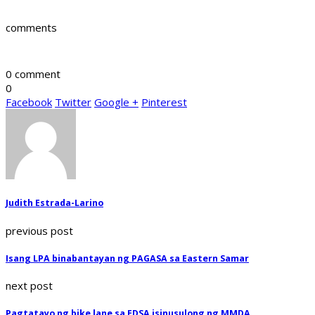
comments
0 comment
0
Facebook
Twitter
Google +
Pinterest
Judith Estrada-Larino
previous post
Isang LPA binabantayan ng PAGASA sa Eastern Samar
next post
Pagtatayo ng bike lane sa EDSA isinusulong ng MMDA