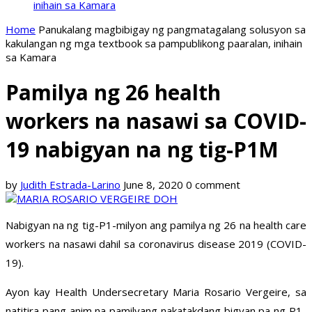
inihain sa Kamara
Home
Panukalang magbibigay ng pangmatagalang solusyon sa
kakulangan ng mga textbook sa pampublikong paaralan, inihain
sa Kamara
Pamilya ng 26 health
workers na nasawi sa COVID-
19 nabigyan na ng tig-P1M
by
Judith Estrada-Larino
June 8, 2020
0 comment
Nabigyan na ng tig-P1-milyon ang pamilya ng 26 na health care
workers na nasawi dahil sa coronavirus disease 2019 (COVID-
19).
Ayon kay Health Undersecretary Maria Rosario Vergeire, sa
natitira pang anim na pamilyang nakatakdang bigyan pa ng P1-